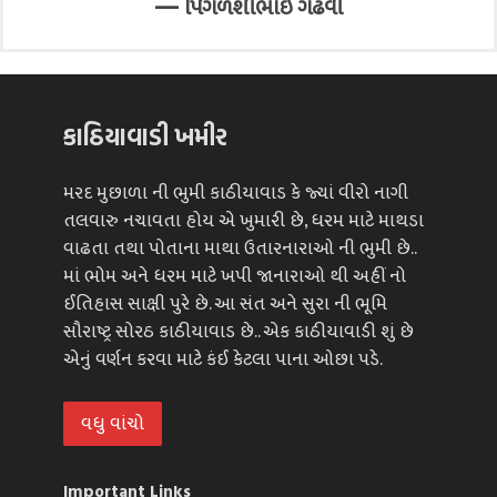
—
પિંગળશીભાઈ ગઢવી
કાઠિયાવાડી ખમીર
મરદ મુછાળા ની ભુમી કાઠીયાવાડ કે જ્યાં વીરો નાગી
તલવારુ નચાવતા હોય એ ખુમારી છે, ધરમ માટે માથડા
વાઢતા તથા પોતાના માથા ઉતારનારાઓ ની ભુમી છે..
માં ભોમ અને ધરમ માટે ખપી જાનારાઓ થી અહીં નો
ઈતિહાસ સાક્ષી પુરે છે. આ સંત અને સુરા ની ભૂમિ
સૌરાષ્ટ્ર સોરઠ કાઠીયાવાડ છે.. એક કાઠીયાવાડી શું છે
એનું વર્ણન કરવા માટે કંઈ કેટલા પાના ઓછા પડે.
વધુ વાંચો
Important Links