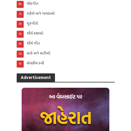
લોકગીત
46
શહેરો અને ગામડાઓ
73
શુરવીરો
39
શૌર્ય કથાઓ
39
શૌર્ય ગીત
36
સંતો અને સતીઓ
50
સેવાકીય કર્યો
19
Advertisement