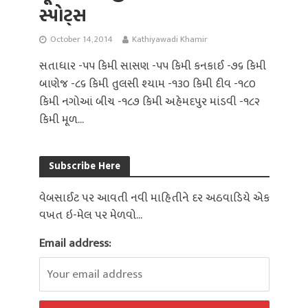
સ્પોટ્સ
October 14, 2014
Kathiyawadi Khamir
સતાધાર -૫૫ કિમી સાસણ -૫૫ કિમી કનકાઈ -૭૬ કિમી
બાણેજ -૮૬ કિમી તુલસી શ્યામ -૧૩૦ કિમી દીવ -૧૮૦
કિમી નગોઆં બીચ -૧૮૭ કિમી અહેમદપુર માંડવી -૧૮૨
કિમી મૂળ...
Subscribe Here
વેબસાઈટ પર આવતી નવી માહિતીને દર અઠવાડિયે એક
વખત ઇ-મેલ પર મેળવો...
Email address: