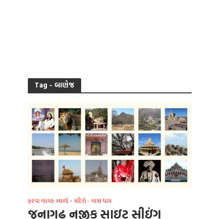
Tag - બાણેજ
ફરવા લાયક સ્થળો
મંદિરો - યાત્રા ધામ
•
જૂનાગઢ નજીક સાઇટ સીઇંગ