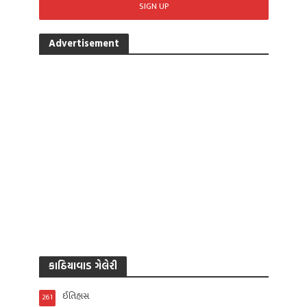
Advertisement
કાઠિયાવાડ ગેલેરી
ઈતિહાસ
261