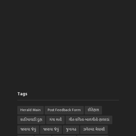
Tags
Herald Main
Post Feedback Form
ઈતિહાસ
કાઠીયાવાડી દુહા
ગંગા સતી
ગીત-કવિતા-બાળગીતો-હાલરડાં
જાણવા જેવું
જાણવા જેવું
જુનાગઢ
ઝવેરચંદ મેઘાણી