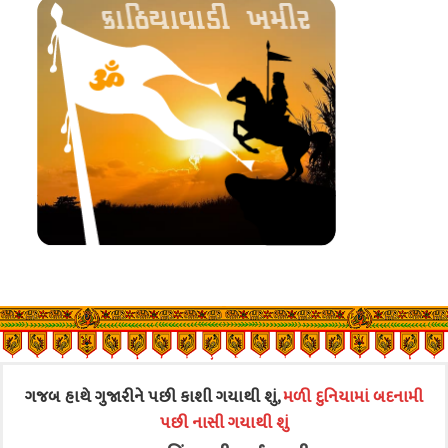
ગજબ હાથે ગુજારીને પછી કાશી ગયાથી શું,
મળી દુનિયામાં બદનામી
પછી નાસી ગયાથી શું