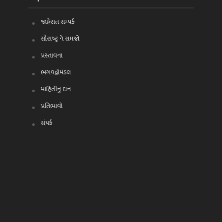
જાહેરાત સમ્પર્ક
સૌરાષ્ટ્ર ને સમજો
પ્રસ્તાવના
ભગવદ્ગોમંડલ
માહિતીનું દાન
પ્રતિભાવો
સંપર્ક