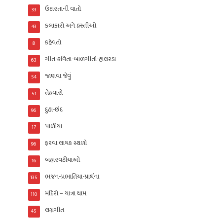
ઉદારતાની વાતો
33
કલાકારો અને હસ્તીઓ
43
કહેવતો
8
ગીત-કવિતા-બાળગીતો-હાલરડાં
63
જાણવા જેવું
54
તેહવારો
51
દુહા-છંદ
96
પાળીયા
17
ફરવા લાયક સ્થળો
96
બહારવટીયાઓ
16
ભજન-પ્રભાતિયા-પ્રાર્થના
135
મંદિરો – યાત્રા ધામ
110
લગ્નગીત
45