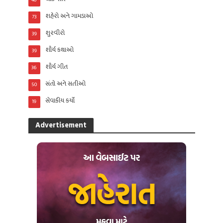
46
શહેરો અને ગામડાઓ
73
શુરવીરો
39
શૌર્ય કથાઓ
39
શૌર્ય ગીત
36
સંતો અને સતીઓ
50
સેવાકીય કર્યો
19
Advertisement