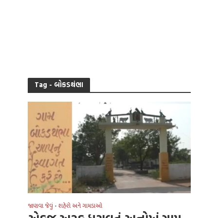
Tag - બોકડથંભા
જાણવા જેવું
શહેરો અને ગામડાઓ
•