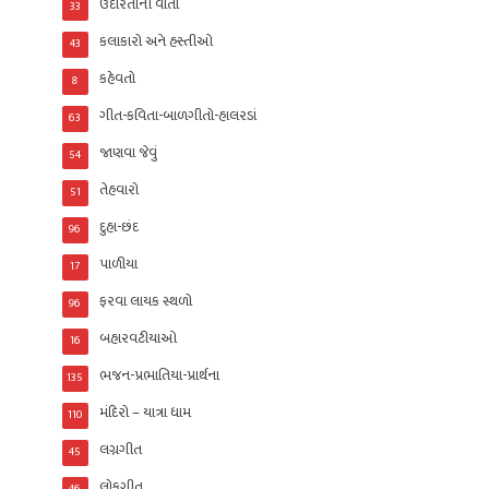
ઉદારતાની વાતો
33
કલાકારો અને હસ્તીઓ
43
કહેવતો
8
ગીત-કવિતા-બાળગીતો-હાલરડાં
63
જાણવા જેવું
54
તેહવારો
51
દુહા-છંદ
96
પાળીયા
17
ફરવા લાયક સ્થળો
96
બહારવટીયાઓ
16
ભજન-પ્રભાતિયા-પ્રાર્થના
135
મંદિરો – યાત્રા ધામ
110
લગ્નગીત
45
લોકગીત