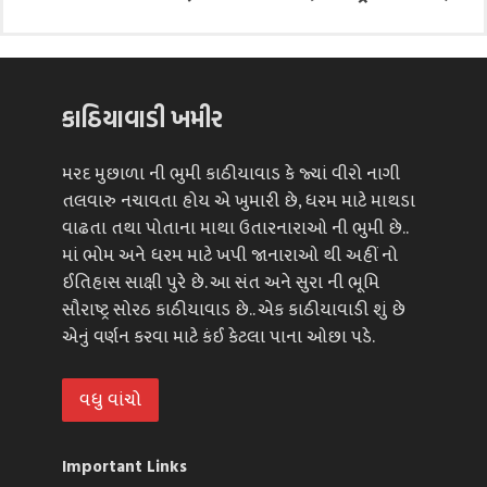
કાઠિયાવાડી ખમીર
મરદ મુછાળા ની ભુમી કાઠીયાવાડ કે જ્યાં વીરો નાગી
તલવારુ નચાવતા હોય એ ખુમારી છે, ધરમ માટે માથડા
વાઢતા તથા પોતાના માથા ઉતારનારાઓ ની ભુમી છે..
માં ભોમ અને ધરમ માટે ખપી જાનારાઓ થી અહીં નો
ઈતિહાસ સાક્ષી પુરે છે. આ સંત અને સુરા ની ભૂમિ
સૌરાષ્ટ્ર સોરઠ કાઠીયાવાડ છે.. એક કાઠીયાવાડી શું છે
એનું વર્ણન કરવા માટે કંઈ કેટલા પાના ઓછા પડે.
વધુ વાંચો
Important Links