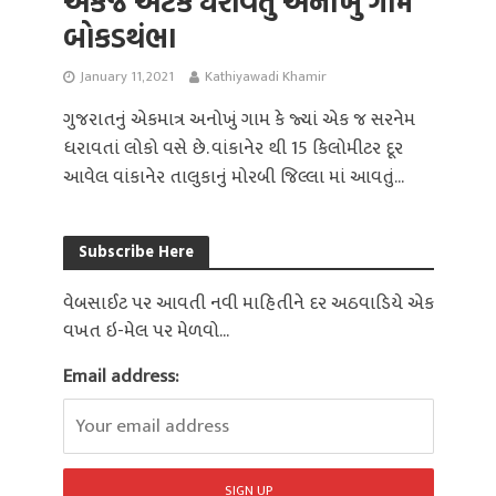
એકજ અટક ધરાવતું અનોખું ગામ
બોકડથંભા
January 11, 2021
Kathiyawadi Khamir
ગુજરાતનું એકમાત્ર અનોખું ગામ કે જ્યાં એક જ સરનેમ
ધરાવતાં લોકો વસે છે. વાંકાનેર થી 15 કિલોમીટર દૂર
આવેલ વાંકાનેર તાલુકાનું મોરબી જિલ્લા માં આવતું...
Subscribe Here
વેબસાઈટ પર આવતી નવી માહિતીને દર અઠવાડિયે એક
વખત ઇ-મેલ પર મેળવો...
Email address: