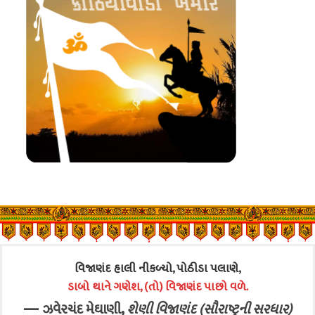
વિજાણંદ હાલી નીકળ્યો, પોઠીડા પલાણે,
ડાબો થાને ગણેશ, (તો) વિજાણંદ પાછો વળે.
—
,
ઝવેરચંદ મેઘાણી
શેણી વિજાણંદ (સૌરાષ્ટ્રની સરધાર)