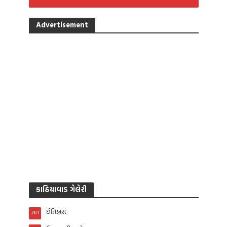
Advertisement
કાઠિયાવાડ ગેલેરી
ઈતિહાસ
261