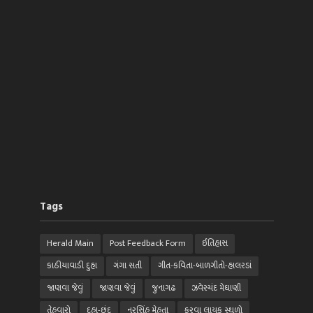
Tags
Herald Main
Post Feedback Form
ઈતિહાસ
કાઠીયાવાડી દુહા
ગંગા સતી
ગીત-કવિતા-બાળગીતો-હાલરડાં
જાણવા જેવું
જાણવા જેવું
જુનાગઢ
ઝવેરચંદ મેઘાણી
તેહવારો
દુહા-છંદ
નરસિંહ મેહતા
ફરવા લાયક સ્થળો