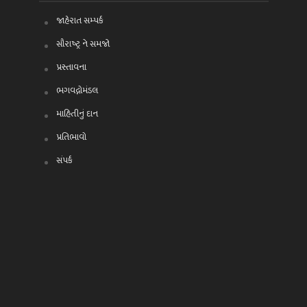
જાહેરાત સમ્પર્ક
સૌરાષ્ટ્ર ને સમજો
પ્રસ્તાવના
ભગવદ્ગોમંડલ
માહિતીનું દાન
પ્રતિભાવો
સંપર્ક