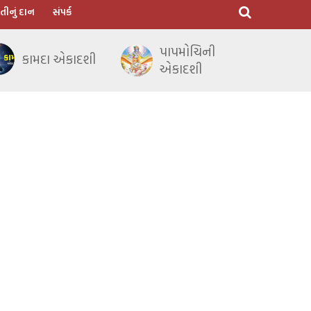
તીનું દાન
સંપર્ક
પાપમોચિની
કામદા એકાદશી
એકાદશી