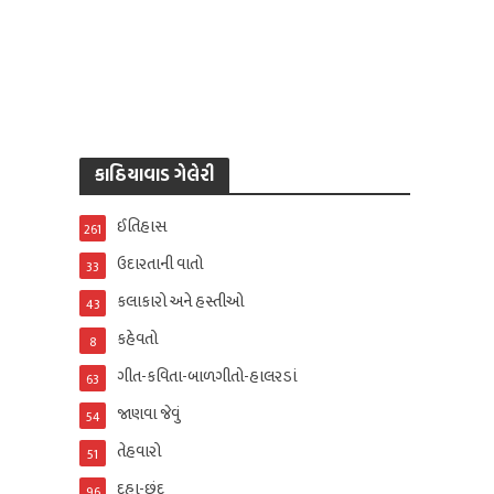
કાઠિયાવાડ ગેલેરી
ઈતિહાસ
261
ઉદારતાની વાતો
33
કલાકારો અને હસ્તીઓ
43
કહેવતો
8
ગીત-કવિતા-બાળગીતો-હાલરડાં
63
જાણવા જેવું
54
તેહવારો
51
દુહા-છંદ
96