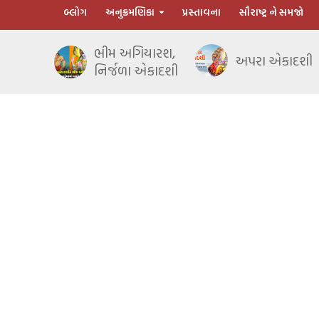
બ્લોગ
અનુક્રમણિકા
પ્રસ્તાવના
સૌરાષ્ટ્ર ને સમજો
ભીમ અગિયારશ,
અપરા એકાદશી
નિર્જળા એકાદશી