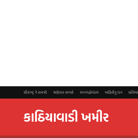
સૌરાષ્ટ્ર ને સમજો
જાહેરાત સમ્પર્ક
ભગવદ્ગોમંડલ
માહિતીનું દાન
પ્રતિભ
કાઠિયાવાડી ખમીર