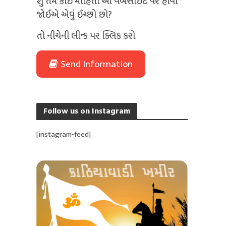
શું તમે કોઈ માહિતી આ વેબસાઈટ પર હોવી
જોઈએ એવું ઈચ્છો છો?
તો નીચેની લીન્ક પર ક્લિક કરો
Send Information
Follow us on Instagram
[instagram-feed]