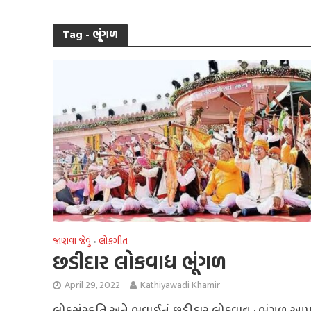
Tag - ભૂંગળ
જાણવા જેવું
લોકગીત
•
છડીદાર લોકવાદ્ય ભૂંગળ
April 29, 2022
Kathiyawadi Khamir