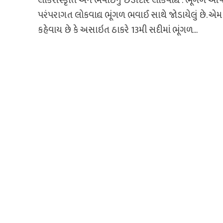
લોકસંસ્કૃતિ અને ભવાઈનું છડીદાર લોકવાદ્ય : ભૂંગળ આપ
પરંપરાગત લોકવાદ્ય ભૂંગળ ભવાઈ સાથે જોડાયેલું છે. એમ
કહેવાય છે કે અસાઇત ઠાકરે 13મી સદીમાં ભૂંગળ...