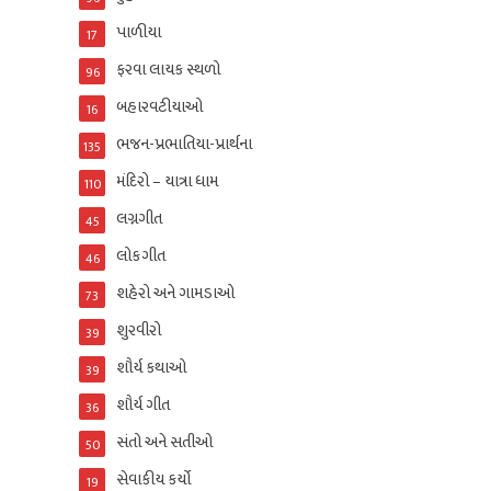
પાળીયા
17
ફરવા લાયક સ્થળો
96
બહારવટીયાઓ
16
ભજન-પ્રભાતિયા-પ્રાર્થના
135
મંદિરો – યાત્રા ધામ
110
લગ્નગીત
45
લોકગીત
46
શહેરો અને ગામડાઓ
73
શુરવીરો
39
શૌર્ય કથાઓ
39
શૌર્ય ગીત
36
સંતો અને સતીઓ
50
સેવાકીય કર્યો
19