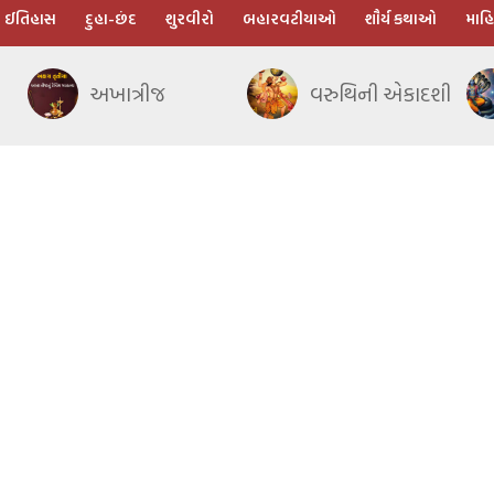
ઈતિહાસ
દુહા-છંદ
શુરવીરો
બહારવટીયાઓ
શૌર્ય કથાઓ
માહિ
અખાત્રીજ
વરુથિની એકાદશી