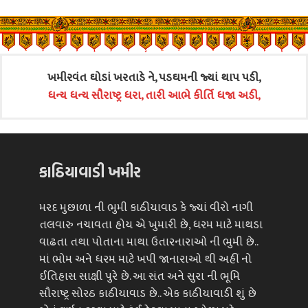
ખમીરવંત ઘોડાં ખરતાડે ને, પડઘમની જ્યાં થાપ પડી,
ધન્ય ધન્ય સૌરાષ્ટ્ર ધરા, તારી આભે કીર્તિ ધજા અડી,
કાઠિયાવાડી ખમીર
મરદ મુછાળા ની ભુમી કાઠીયાવાડ કે જ્યાં વીરો નાગી
તલવારુ નચાવતા હોય એ ખુમારી છે, ધરમ માટે માથડા
વાઢતા તથા પોતાના માથા ઉતારનારાઓ ની ભુમી છે..
માં ભોમ અને ધરમ માટે ખપી જાનારાઓ થી અહીં નો
ઈતિહાસ સાક્ષી પુરે છે. આ સંત અને સુરા ની ભૂમિ
સૌરાષ્ટ્ર સોરઠ કાઠીયાવાડ છે.. એક કાઠીયાવાડી શું છે