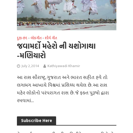
દુહા-છંદ
લોકગીત
શૌર્ય ગીત
•
•
જવામર્દો મહેરો ની યશોગાથા
-મણિયારો
July 2, 2014
Kathiyawadi Khamir
આ રાસ સૌરાષ્ટ્ર, ગુજરાત અને ભારત સહીત હવે તો
લગભગ આખાયે વિશ્વમાં પ્રસિધ્ધ થયેલ છે. આ રાસ
મહેર લોકોનો પરંપરાગત રાસ છે. જે ફક્ત પુરૂષો દ્વારા
રમવામાં...
Subscribe Here