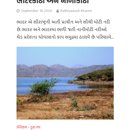
ભાદરકાંઠો અને નોળીકાંઠો
September 18, 2020
Kathiyawadi Khamir
ભાદર એ સૌરાષ્ટ્રની અતી પ્રાચીન અને સૌથી મોટી નદી
છે. ભાદર અને ભાદરમાં ભળી જતી નાનીમોટી નદીઓ
ઘેડ પ્રદેશના ધોવાણનો કાંપ સમુદ્રમાં ઠાલવે છે. પરિણામે...
ઈતિહાસ
દુહા-છંદ
•