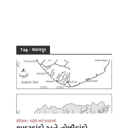
Tag - માધવપુર
ઈતિહાસ
શહેરો અને ગામડાઓ
•