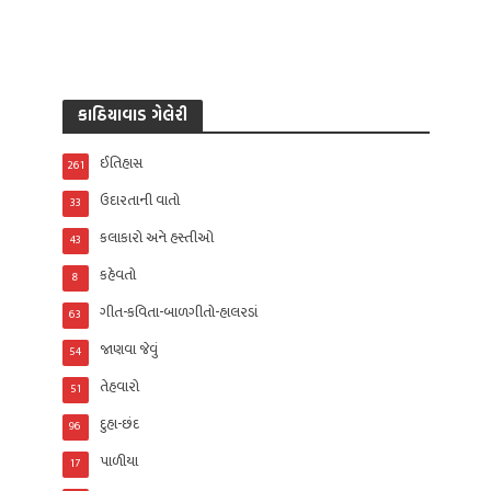
કાઠિયાવાડ ગેલેરી
ઈતિહાસ
261
ઉદારતાની વાતો
33
કલાકારો અને હસ્તીઓ
43
કહેવતો
8
ગીત-કવિતા-બાળગીતો-હાલરડાં
63
જાણવા જેવું
54
તેહવારો
51
દુહા-છંદ
96
પાળીયા
17