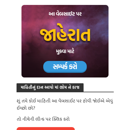
માહિતીનું દાન આપો માં ભોમ ને કાજ
શું તમે કોઈ માહિતી આ વેબસાઈટ પર હોવી જોઈએ એવું
ઈચ્છો છો?
તો નીચેની લીન્ક પર ક્લિક કરો