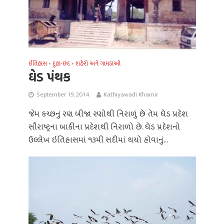
ઈતિહાસ
દુહા-છંદ
શહેરો અને ગામડાઓ
•
•
ઘેડ પંથક
September 19, 2014
Kathiyawadi Khamir
જેમ કચ્છનું રણ બીજા રણોથી નિરાળું છે તેમ ઘેડ પ્રદેશ
સૌરાષ્ટ્રના બાકીના પ્રદેશથી નિરાળો છે. ઘેડ પ્રદેશનો
ઉલ્લેખ ઇતિહાસમાં ૧૩મી સદીમાં થયો હોવાનું...