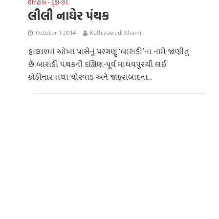
ઈતિહાસ
દુહા-છંદ
•
લીલી નાઘેર પંથક
October 1, 2014
Kathiyawadi Khamir
હાલારમાં ઓખા પાસેનું પરગણું ‘બારાડી’ના નામે જાણીતું
છે. બારાડી પંથકની દક્ષિણ-પૂર્વ માધવપુરથી લઈ
કોડીનાર તથા ચોરવાડ અને જાફરાબાદના...