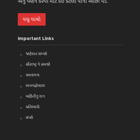
એનું વર્ણન કરવા માટે કંઈ કેટલા પાના ઓછા પડે.
વધુ વાંચો
Important Links
જાહેરાત સમ્પર્ક
સૌરાષ્ટ્ર ને સમજો
પ્રસ્તાવના
ભગવદ્ગોમંડલ
માહિતીનું દાન
પ્રતિભાવો
સંપર્ક