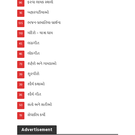
ફરવા લાયક સ્થળો
96
બહારવટીયાઓ
16
ભજન-પ્રભાતિયા-પ્રાર્થના
135
મંદિરો – યાત્રા ધામ
110
લગ્નગીત
45
લોકગીત
46
શહેરો અને ગામડાઓ
73
શુરવીરો
39
શૌર્ય કથાઓ
39
શૌર્ય ગીત
36
સંતો અને સતીઓ
50
સેવાકીય કર્યો
19
Advertisement