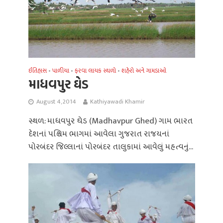
ઈતિહાસ
પાળીયા
ફરવા લાયક સ્થળો
શહેરો અને ગામડાઓ
•
•
•
માધવપુર ઘેડ
August 4, 2014
Kathiyawadi Khamir
સ્થળ: માધવપુર ઘેડ (Madhavpur Ghed) ગામ ભારત
દેશનાં પશ્ચિમ ભાગમાં આવેલા ગુજરાત રાજયનાં
પોરબંદર જિલ્લાનાં પોરબંદર તાલુકામાં આવેલું મહત્વનું...