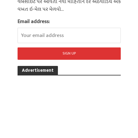
વેબસાઈટ પર આવતી નવી માહિતીને દર અઠવાડિયે એક
વખત ઇ-મેલ પર મેળવો...
Email address:
Advertisement