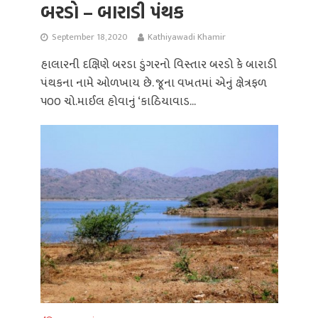
બરડો – બારાડી પંથક
September 18, 2020
Kathiyawadi Khamir
હાલારની દક્ષિણે બરડા ડુંગરનો વિસ્તાર બરડો કે બારાડી
પંથકના નામે ઓળખાય છે. જૂના વખતમાં એનું ક્ષેત્રફળ
૫૦૦ ચો.માઈલ હોવાનું ‘કાઠિયાવાડ...