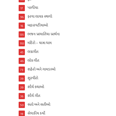
પાળીયા
17
ફરવા લાયક સ્થળો
96
બહારવટીયાઓ
16
ભજન-પ્રભાતિયા-પ્રાર્થના
135
મંદિરો – યાત્રા ધામ
110
લગ્નગીત
45
લોકગીત
46
શહેરો અને ગામડાઓ
73
શુરવીરો
39
શૌર્ય કથાઓ
39
શૌર્ય ગીત
36
સંતો અને સતીઓ
50
સેવાકીય કર્યો
19