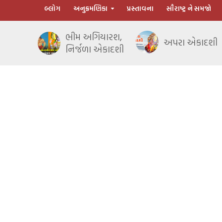
બ્લોગ
અનુક્રમણિકા
પ્રસ્તાવના
સૌરાષ્ટ્ર ને સમજો
ભીમ અગિયારશ,
અપરા એકાદશી
નિર્જળા એકાદશી