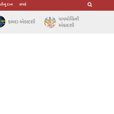
તીનું દાન
સંપર્ક
પાપમોચિની
કામદા એકાદશી
એકાદશી