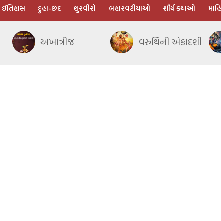
ઈતિહાસ
દુહા-છંદ
શુરવીરો
બહારવટીયાઓ
શૌર્ય કથાઓ
માહિ
અખાત્રીજ
વરુથિની એકાદશી