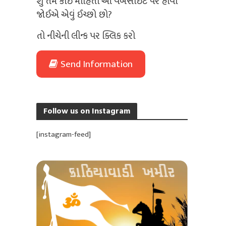
શું તમે કોઈ માહિતી આ વેબસાઈટ પર હોવી
જોઈએ એવું ઈચ્છો છો?
તો નીચેની લીન્ક પર ક્લિક કરો
Send Information
Follow us on Instagram
[instagram-feed]