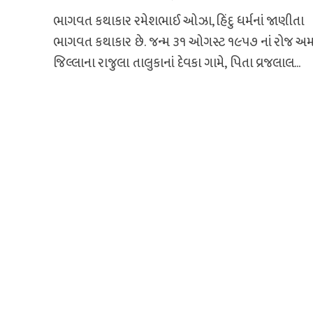
ભાગવત કથાકાર રમેશભાઈ ઓઝા, હિંદુ ધર્મનાં જાણીતા
ભાગવત કથાકાર છે. જન્મ ૩૧ ઓગસ્ટ ૧૯૫૭ નાં રોજ અમ
જિલ્લાના રાજુલા તાલુકાનાં દેવકા ગામે, પિતા વ્રજલાલ...