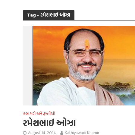
Tag - રમેશભાઈ ઓઝા
કલાકારો અને હસ્તીઓ
રમેશભાઈ ઓઝા
August 14, 2014
Kathiyawadi Khamir