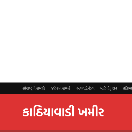
સૌરાષ્ટ્ર ને સમજો
જાહેરાત સમ્પર્ક
ભગવદ્ગોમંડલ
માહિતીનું દાન
પ્રતિભ
કાઠિયાવાડી ખમીર