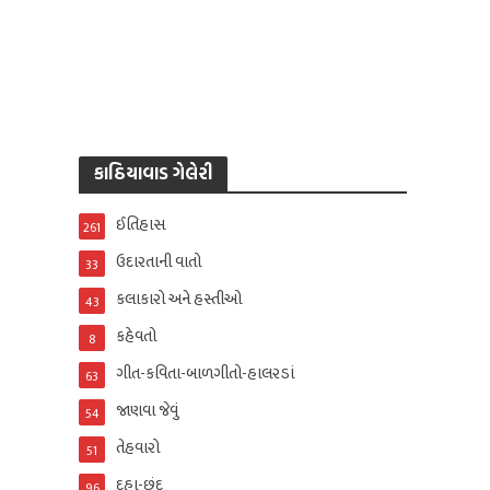
કાઠિયાવાડ ગેલેરી
ઈતિહાસ
261
ઉદારતાની વાતો
33
કલાકારો અને હસ્તીઓ
43
કહેવતો
8
ગીત-કવિતા-બાળગીતો-હાલરડાં
63
જાણવા જેવું
54
તેહવારો
51
દુહા-છંદ
96