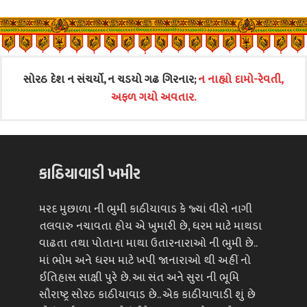
સોરઠ દેશ ન સંચર્યો, ન ચડયો ગઢ ગિરનાર;
ન નાહ્યો દામો-રેવતી,
અફળ ગયો અવતાર.
કાઠિયાવાડી ખમીર
મરદ મુછાળા ની ભુમી કાઠીયાવાડ કે જ્યાં વીરો નાગી
તલવારુ નચાવતા હોય એ ખુમારી છે, ધરમ માટે માથડા
વાઢતા તથા પોતાના માથા ઉતારનારાઓ ની ભુમી છે..
માં ભોમ અને ધરમ માટે ખપી જાનારાઓ થી અહીં નો
ઈતિહાસ સાક્ષી પુરે છે. આ સંત અને સુરા ની ભૂમિ
સૌરાષ્ટ્ર સોરઠ કાઠીયાવાડ છે.. એક કાઠીયાવાડી શું છે