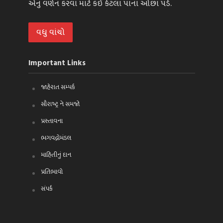
એનું વર્ણન કરવા માટે કંઈ કેટલા પાના ઓછા પડે.
વધુ વાંચો
Important Links
જાહેરાત સમ્પર્ક
સૌરાષ્ટ્ર ને સમજો
પ્રસ્તાવના
ભગવદ્ગોમંડલ
માહિતીનું દાન
પ્રતિભાવો
સંપર્ક