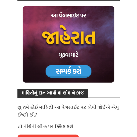
માહિતીનું દાન આપો માં ભોમ ને કાજ
શું તમે કોઈ માહિતી આ વેબસાઈટ પર હોવી જોઈએ એવું
ઈચ્છો છો?
તો નીચેની લીન્ક પર ક્લિક કરો