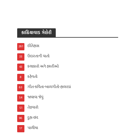
કાઠિયાવાડ ગેલેરી
ઈતિહાસ
261
ઉદારતાની વાતો
33
કલાકારો અને હસ્તીઓ
43
કહેવતો
8
ગીત-કવિતા-બાળગીતો-હાલરડાં
63
જાણવા જેવું
54
તેહવારો
51
દુહા-છંદ
96
પાળીયા
17