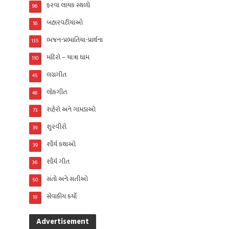
ફરવા લાયક સ્થળો
96
બહારવટીયાઓ
16
ભજન-પ્રભાતિયા-પ્રાર્થના
135
મંદિરો – યાત્રા ધામ
110
લગ્નગીત
45
લોકગીત
46
શહેરો અને ગામડાઓ
73
શુરવીરો
39
શૌર્ય કથાઓ
39
શૌર્ય ગીત
36
સંતો અને સતીઓ
50
સેવાકીય કર્યો
19
Advertisement