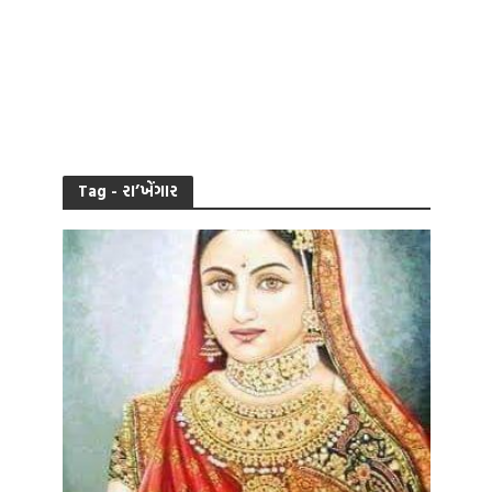
Tag - રા’ખેંગાર