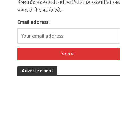
વેબસાઈટ પર આવતી નવી માહિતીને દર અઠવાડિયે એક
વખત ઇ-મેલ પર મેળવો...
Email address:
Advertisement