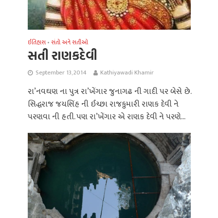
ઈતિહાસ
સંતો અને સતીઓ
•
સતી રાણકદેવી
September 13, 2014
Kathiyawadi Khamir
રા’નવઘણ ના પુત્ર રા’ખેંગાર જુનાગઢ ની ગાદી પર બેસે છે.
સિદ્ધરાજ જયસિંહ ની ઈચ્છા રાજકુમારી રાણક દેવી ને
પરણવા ની હતી. પણ રા’ખેંગાર એ રાણક દેવી ને પરણે...