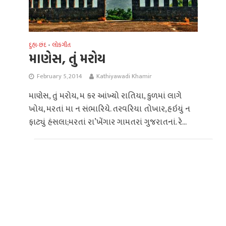
દુહા-છંદ
લોકગીત
•
માણેસ, તું મરોય
February 5, 2014
Kathiyawadi Khamir
માણેસ, તું મરોય, મ કર આંખ્યો રાતિયા, કુળમાં લાગે
ખોય, મરતાં મા ન સંભારિયે. તરવરિયા તોખાર,હઇયું ન
ફાટ્યું હંસલા;મરતાં રા’ખેંગાર ગામતરાં ગુજરાતનાં. રે...