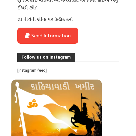
શું તમે કોઈ માહિતી આ વેબસાઈટ પર હોવી જોઈએ એવું
ઈચ્છો છો?
તો નીચેની લીન્ક પર ક્લિક કરો
Send Information
Follow us on Instagram
[instagram-feed]