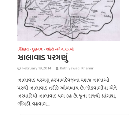
ઈતિહાસ
દુહા-છંદ
શહેરો અને ગામડાઓ
•
•
ઝાલાવાડ પરગણું
February 19, 2014
Kathiyawadi Khamir
ઝાલાવાડ પરગણું હરપાળદેવજીના વંશજ ઝાલાઓ
પરથી ઝાલાવાડ તરીકે ઓળખાય છે. લોકવાણીમાં એને
ઝરમારિયો ઝાલાવાડ પણ કહ છે. જૂનાં રાજ્યો ધ્રાંગધ્રા,
લીંબડી, વઢવાણ...