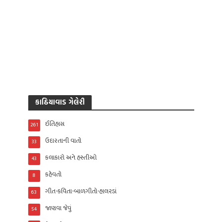
કાઠિયાવાડ ગેલેરી
ઈતિહાસ
261
ઉદારતાની વાતો
33
કલાકારો અને હસ્તીઓ
43
કહેવતો
8
ગીત-કવિતા-બાળગીતો-હાલરડાં
63
જાણવા જેવું
54