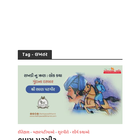
Tag - લખતર
ઈતિહાસ
બહારવટીયાઓ
શુરવીરો
શૌર્ય કથાઓ
•
•
•