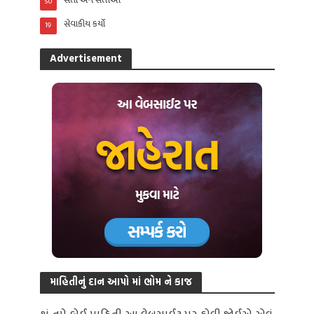
50
સેવાકીય કર્યો
19
Advertisement
માહિતીનું દાન આપો માં ભોમ ને કાજ