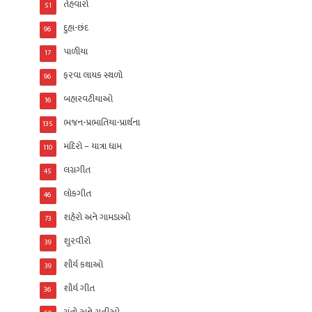
તેહવારો
51
દુહા-છંદ
96
પાળીયા
17
ફરવા લાયક સ્થળો
96
બહારવટીયાઓ
16
ભજન-પ્રભાતિયા-પ્રાર્થના
135
મંદિરો – યાત્રા ધામ
110
લગ્નગીત
45
લોકગીત
46
શહેરો અને ગામડાઓ
73
શુરવીરો
39
શૌર્ય કથાઓ
39
શૌર્ય ગીત
36
સંતો અને સતીઓ