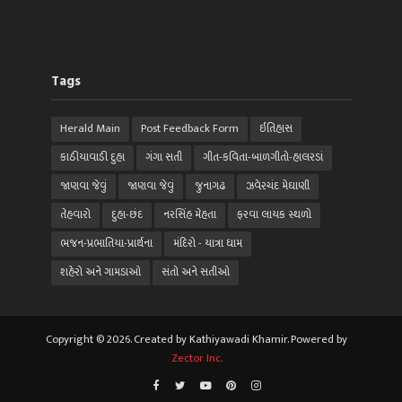
Tags
Herald Main
Post Feedback Form
ઈતિહાસ
કાઠીયાવાડી દુહા
ગંગા સતી
ગીત-કવિતા-બાળગીતો-હાલરડાં
જાણવા જેવું
જાણવા જેવું
જુનાગઢ
ઝવેરચંદ મેઘાણી
તેહવારો
દુહા-છંદ
નરસિંહ મેહતા
ફરવા લાયક સ્થળો
ભજન-પ્રભાતિયા-પ્રાર્થના
મંદિરો - યાત્રા ધામ
શહેરો અને ગામડાઓ
સંતો અને સતીઓ
Copyright © 2026. Created by Kathiyawadi Khamir. Powered by
Zector Inc.