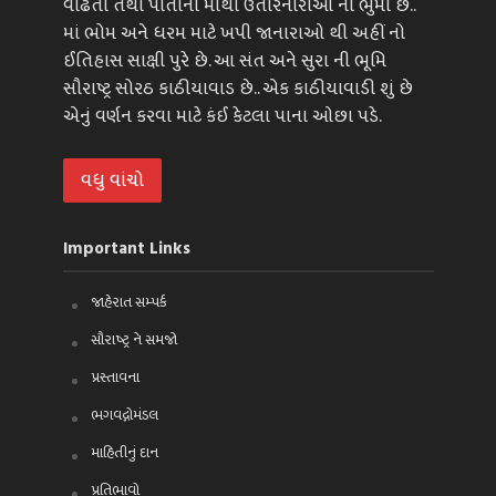
વાઢતા તથા પોતાના માથા ઉતારનારાઓ ની ભુમી છે..
માં ભોમ અને ધરમ માટે ખપી જાનારાઓ થી અહીં નો
ઈતિહાસ સાક્ષી પુરે છે. આ સંત અને સુરા ની ભૂમિ
સૌરાષ્ટ્ર સોરઠ કાઠીયાવાડ છે.. એક કાઠીયાવાડી શું છે
એનું વર્ણન કરવા માટે કંઈ કેટલા પાના ઓછા પડે.
વધુ વાંચો
Important Links
જાહેરાત સમ્પર્ક
સૌરાષ્ટ્ર ને સમજો
પ્રસ્તાવના
ભગવદ્ગોમંડલ
માહિતીનું દાન
પ્રતિભાવો