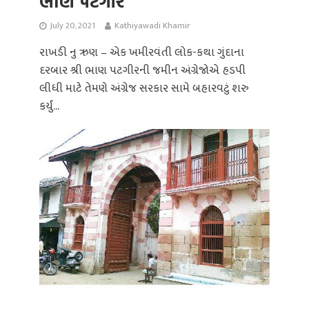
ભાણ પટગીર
July 20, 2021
Kathiyawadi Khamir
રાખડી નુ ઋણ – એક ખમીરવંતી લોક-કથા ગુંદાના
દરબાર શ્રી ભાણ પટગીરની જમીન અંગ્રેજોએ હડપી
લીધી માટે તેમણે અંગ્રેજ સરકાર સામે બહારવટું શરુ
કર્યું...