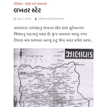
ઈતિહાસ
શહેરો અને ગામડાઓ
•
લખતર સ્ટેટ
July 2, 2018
Kathiyawadi Khamir
ઝાલાવાડ પરગણાનું લખતર સ્ટેટ હાલ સુરેન્દ્રનગર
જિલ્લાનું મહત્વનું મથક છે, જુના સમયમાં આખું નગર
દીવાલ બંધ કરવામાં આવ્યું હતું જેમાં અંદર પ્રવેશ કરવા...