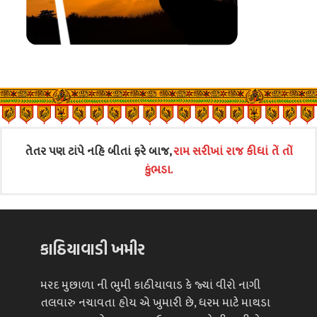
તેતર પણ ટાંપે નહિ બીતાં ફરે બાજ,
રામ સરીખાં રાજ કીધાં તેં તોં
કુંભડા.
કાઠિયાવાડી ખમીર
મરદ મુછાળા ની ભુમી કાઠીયાવાડ કે જ્યાં વીરો નાગી
તલવારુ નચાવતા હોય એ ખુમારી છે, ધરમ માટે માથડા