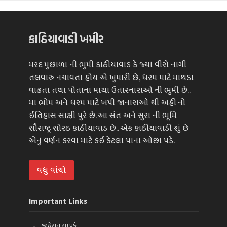
કાઠિયાવાડી ખમીર
મરદ મુછાળા ની ભુમી કાઠીયાવાડ કે જ્યાં વીરો નાગી
તલવારુ નચાવતા હોય એ ખુમારી છે, ધરમ માટે માથડા
વાઢતા તથા પોતાના માથા ઉતારનારાઓ ની ભુમી છે..
માં ભોમ અને ધરમ માટે ખપી જાનારાઓ થી અહીં નો
ઈતિહાસ સાક્ષી પુરે છે. આ સંત અને સુરા ની ભૂમિ
સૌરાષ્ટ્ર સોરઠ કાઠીયાવાડ છે.. એક કાઠીયાવાડી શું છે
એનું વર્ણન કરવા માટે કંઈ કેટલા પાના ઓછા પડે.
વધુ વાંચો
Important Links
જાહેરાત સમ્પર્ક