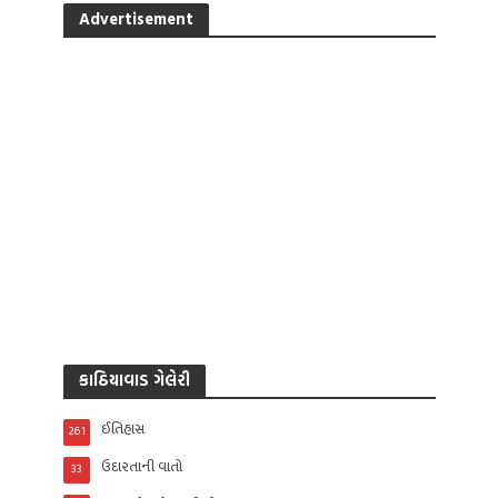
Advertisement
કાઠિયાવાડ ગેલેરી
ઈતિહાસ
261
ઉદારતાની વાતો
33