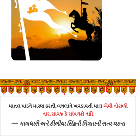
માતલ પાડને મારણ કરતી, બચલાને ખવડાવતી માલ
એવી નોરાળી
નાર, સાવજ કે સાંપલશે નહીં.
—
માલધારી અને ટીલીયા સિંહની મિત્રતાની સત્ય ઘટના