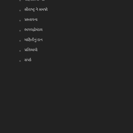
સૌરાષ્ટ્ર ને સમજો
પ્રસ્તાવના
ભગવદ્ગોમંડલ
માહિતીનું દાન
પ્રતિભાવો
સંપર્ક