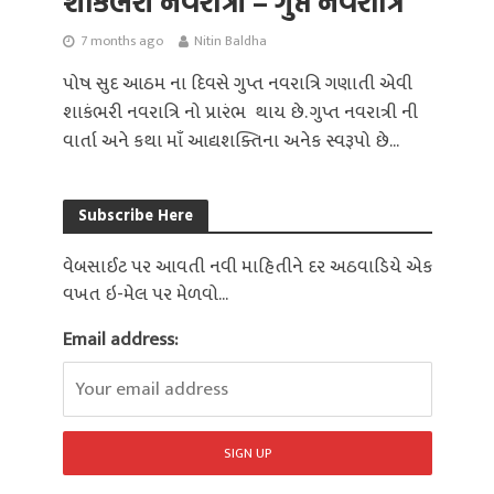
શાકંભરી નવરાત્રી – ગુપ્ત નવરાત્રિ
7 months ago
Nitin Baldha
પોષ સુદ આઠમ ના દિવસે ગુપ્ત નવરાત્રિ ગણાતી એવી
શાકંભરી નવરાત્રિ નો પ્રારંભ થાય છે. ગુપ્ત નવરાત્રી ની
વાર્તા અને કથા માઁ આદ્યશક્તિના અનેક સ્વરૂપો છે...
Subscribe Here
વેબસાઈટ પર આવતી નવી માહિતીને દર અઠવાડિયે એક
વખત ઇ-મેલ પર મેળવો...
Email address: