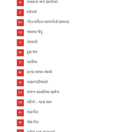
કલાકારો અને હસ્તીઓ
43
કહેવતો
8
ગીત-કવિતા-બાળગીતો-હાલરડાં
63
જાણવા જેવું
54
તેહવારો
51
દુહા-છંદ
96
પાળીયા
17
ફરવા લાયક સ્થળો
96
બહારવટીયાઓ
16
ભજન-પ્રભાતિયા-પ્રાર્થના
135
મંદિરો – યાત્રા ધામ
110
લગ્નગીત
45
લોકગીત
46