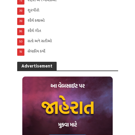
શહેરો અને ગામડાઓ
73
શુરવીરો
39
શૌર્ય કથાઓ
39
શૌર્ય ગીત
36
સંતો અને સતીઓ
50
સેવાકીય કર્યો
19
Advertisement