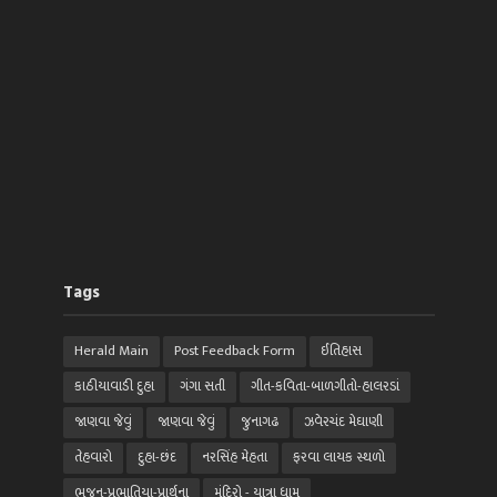
Tags
Herald Main
Post Feedback Form
ઈતિહાસ
કાઠીયાવાડી દુહા
ગંગા સતી
ગીત-કવિતા-બાળગીતો-હાલરડાં
જાણવા જેવું
જાણવા જેવું
જુનાગઢ
ઝવેરચંદ મેઘાણી
તેહવારો
દુહા-છંદ
નરસિંહ મેહતા
ફરવા લાયક સ્થળો
ભજન-પ્રભાતિયા-પ્રાર્થના
મંદિરો - યાત્રા ધામ