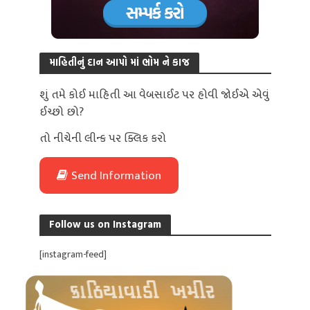
માહિતીનું દાન આપો માં ભોમ ને કાજ
શું તમે કોઈ માહિતી આ વેબસાઈટ પર હોવી જોઈએ એવું
ઈચ્છો છો?
તો નીચેની લીન્ક પર ક્લિક કરો
Send Information
Follow us on Instagram
[instagram-feed]