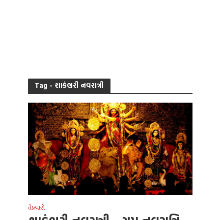
Tag - શાકંભરી નવરાત્રી
તેહવારો