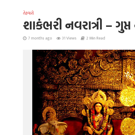
તેહવારો
શાકંભરી નવરાત્રી – ગુપ્ત
7 months ago
31 Views
2 Min Read