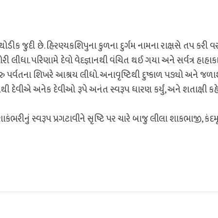
ોડીક જુદી છે. હિરણ્યકશિપુના કુળના દુર્ગમ નામના રાક્ષસે તપ કરી વ
ોરી લીધા. પરિણામે દેવો વેદજ્ઞાનથી વંચિત થઈ ગયા અને સર્વત્ર હાહાક
ુમેરુ પર્વતના શિખરે આશ્રય લીધો. અનાવૃષ્ટિથી દુષ્કાળ પડ્યો અને જળ
થી દેવીએ અનેક દેવીઓ રૂપે અનંત સ્વરૂપ ધારણ કર્યું, અને શતાક્ષી કહ
શાકંભરીનું સ્વરૂપ પ્રગટાવીને સૃષ્ટિ પર ચારે બાજુ લીલા શાકભાજી, કંદમ