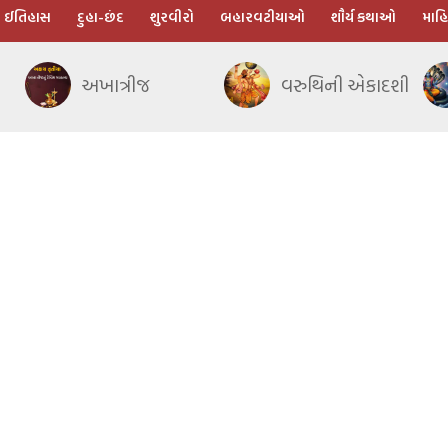
ઈતિહાસ
દુહા-છંદ
શુરવીરો
બહારવટીયાઓ
શૌર્ય કથાઓ
માહિ
અખાત્રીજ
વરુથિની એકાદશી