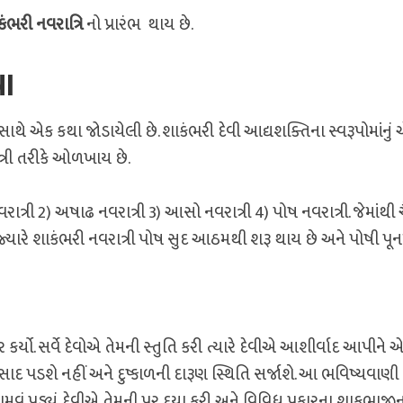
ંભરી નવરાત્રિ
નો પ્રારંભ થાય છે.
થા
ય સાથે એક કથા જોડાયેલી છે. શાકંભરી દેવી આદ્યશક્તિના સ્વરૂપોમાંનું
ાત્રી તરીકે ઓળખાય છે.
વરાત્રી 2) અષાઢ નવરાત્રી 3) આસો નવરાત્રી 4) પોષ નવરાત્રી. જેમાંથી ચૈત
ારે શાકંભરી નવરાત્રી પોષ સુદ આઠમથી શરૂ થાય છે અને પોષી પૂ
ર કર્યો. સર્વે દેવોએ તેમની સ્તુતિ કરી ત્યારે દેવીએ આશીર્વાદ આપીને 
સાદ પડશે નહીં અને દુષ્કાળની દારૂણ સ્થિતિ સર્જાશે. આ ભવિષ્યવાણી 
ામવું પડ્યું. દેવીએ તેમની પર દયા કરી અને વિવિધ પ્રકારના શાકભાજીનુ