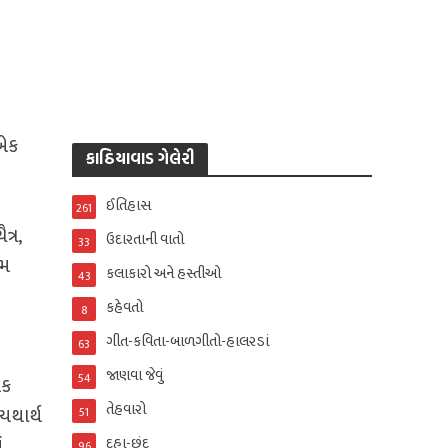
 એક
કાઠિયાવાડ ગેલેરી
ઈતિહાસ
261
્ર,
ઉદારતાની વાતો
33
નમ
કલાકારો અને હસ્તીઓ
43
કહેવતો
8
ગીત-કવિતા-બાળગીતો-હાલરડાં
63
જાણવા જેવું
54
એક
તેહવારો
યથાર્થ
51
ં
દુહા-છંદ
96