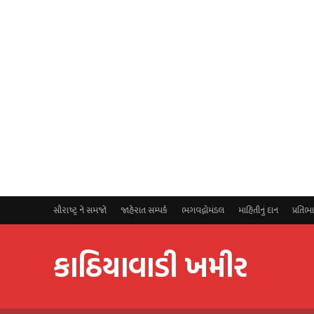
સૌરાષ્ટ્ર ને સમજો
જાહેરાત સમ્પર્ક
ભગવદ્ગોમંડલ
માહિતીનું દાન
પ્રતિભ
કાઠિયાવાડી ખમીર