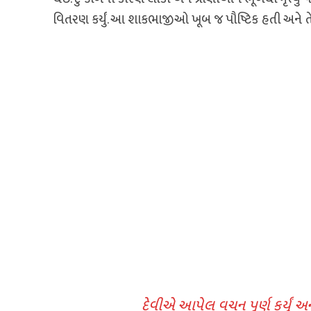
વિતરણ કર્યું. આ શાકભાજીઓ ખૂબ જ પૌષ્ટિક હતી અને તેન
દેવીએ આપેલ વચન પૂર્ણ કર્યું અ