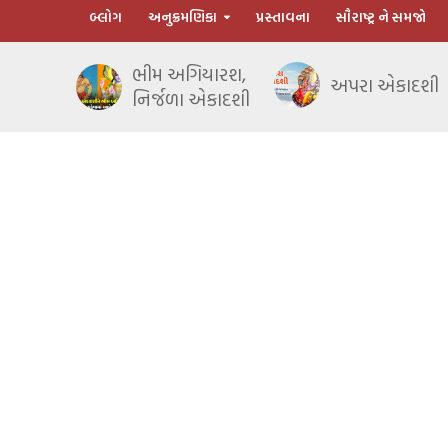
બ્લોગ
અનુક્રમણિકા
પ્રસ્તાવના
સૌરાષ્ટ્ર ને સમજો
ભીમ અગિયારશ,
અપરા એકાદશી
નિર્જળા એકાદશી