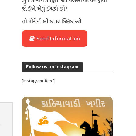
શું તમે કોઈ માહિતી આ વેબસાઈટ પર હોવી
જોઈએ એવું ઈચ્છો છો?
તો નીચેની લીન્ક પર ક્લિક કરો
Send Information
Follow us on Instagram
[instagram-feed]