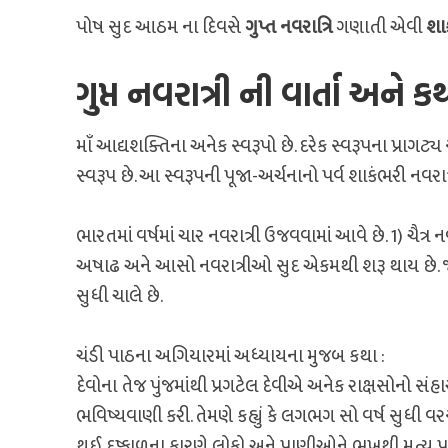
પોષ સુદ આઠમ ના દિવસે
ગુપ્ત નવરાત્રિ
ગણાતી એવી
શાક
ગુપ્ત નવરાત્રી ની વાર્તા અને ક
માઁ આદ્યશક્તિના અનેક સ્વરૂપો છે. દરેક સ્વરૂપના પ્રાગટ્
સ્વરૂપ છે. આ સ્વરૂપની પૂજા-અર્ચનાનો પર્વ શાકંભરી નવર
ભારતમાં વર્ષમાં ચાર નવરાત્રી ઉજવવામાં આવે છે. 1) ચૈત્ર ન
અષાઢ અને આસો નવરાત્રીઓ સુદ એકમથી શરૂ થાય છે. જ્ય
સુધી ચાલે છે.
ચંડી પાઠના અગિયારમાં અધ્યાયના મુજબ કથા :
દેવોના તેજ પુંજમાંથી પ્રગટેલ દેવીએ અનેક રાક્ષસોનો સંહા
ભવિષ્યવાણી કરી. તેમણે કહ્યું કે લગભગ સો વર્ષ સુધી વર
થઈ. દુષ્કાળના કારણે લોકો અને પ્રાણીઓને ભૂખથી મૃત્યુ પ