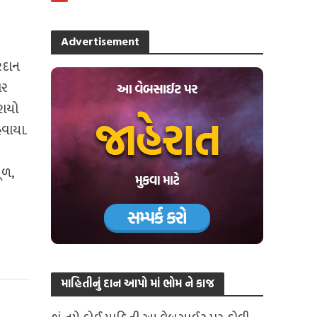
Advertisement
રદાન
ાર
ાશયો
ેવાયા.
ૂળ,
માહિતીનું દાન આપો માં ભોમ ને કાજ