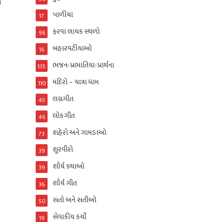
પાળીયા
17
ફરવા લાયક સ્થળો
96
બહારવટીયાઓ
16
ભજન-પ્રભાતિયા-પ્રાર્થના
135
મંદિરો – યાત્રા ધામ
110
લગ્નગીત
45
લોકગીત
46
શહેરો અને ગામડાઓ
73
શુરવીરો
39
શૌર્ય કથાઓ
39
શૌર્ય ગીત
36
સંતો અને સતીઓ
50
સેવાકીય કર્યો
19