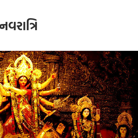
 નવરાત્રિ