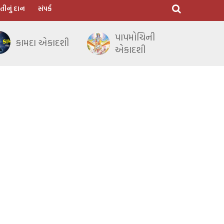
તીનું દાન
સંપર્ક
પાપમોચિની
કામદા એકાદશી
એકાદશી