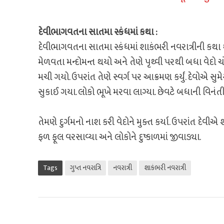
દેવીભાગવતના સાતમા સ્કંધમાં કથા :
દેવીભાગવતના સાતમા સ્કંધમાં શાકંભરી નવરાત્રીની કથા થ
મેળવતા મન્દોમન્ત થયો અને તેણે પૃથ્વી પરથી બધા વેદો ચ
મચી ગયો. ઉપરાંત તેણે સ્વર્ગ પર આક્રમણ કર્યું. દેવોએ સ
સુકાઈ ગયા. લોકો ભૂખે મરવા લાગ્યા. છેવટે બધાની વિનંતી
તેમણે દુર્ગમનો નાશ કરી વેદોને મુક્ત કર્યા. ઉપરાંત દેવીએ 
ફળ ફૂલ વરસાવ્યા અને લોકોને દુષ્કાળમાં જીવાડ્યા.
Tags
ગુપ્ત નવરાત્રિ
નવરાત્રી
શાકંભરી નવરાત્રી