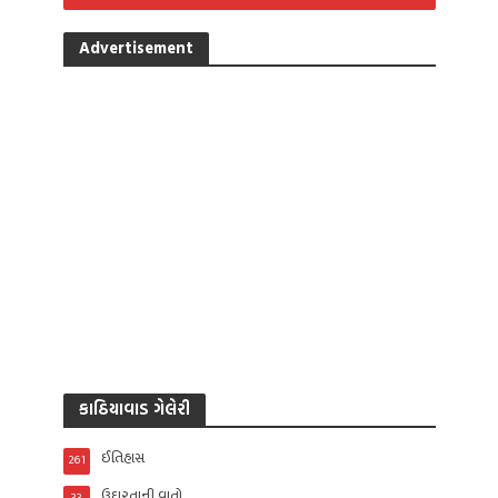
Advertisement
કાઠિયાવાડ ગેલેરી
ઈતિહાસ
261
ઉદારતાની વાતો