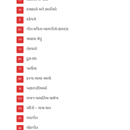
33
કલાકારો અને હસ્તીઓ
43
કહેવતો
8
ગીત-કવિતા-બાળગીતો-હાલરડાં
63
જાણવા જેવું
54
તેહવારો
51
દુહા-છંદ
96
પાળીયા
17
ફરવા લાયક સ્થળો
96
બહારવટીયાઓ
16
ભજન-પ્રભાતિયા-પ્રાર્થના
135
મંદિરો – યાત્રા ધામ
110
લગ્નગીત
45
લોકગીત
46