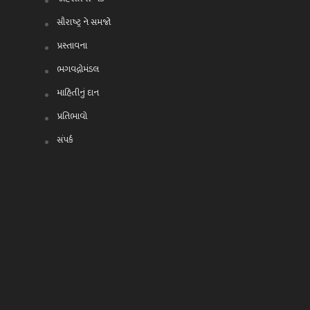
સૌરાષ્ટ્ર ને સમજો
પ્રસ્તાવના
ભગવદ્ગોમંડલ
માહિતીનું દાન
પ્રતિભાવો
સંપર્ક