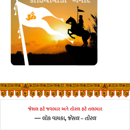
જેસલ હટે જવભાર અને તોરલ હટે તલભાર
—
,
લોક વાયકા
જેસલ – તોરલ