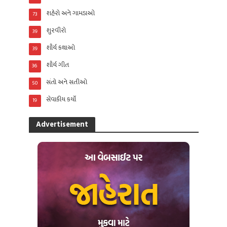
શહેરો અને ગામડાઓ
73
શુરવીરો
39
શૌર્ય કથાઓ
39
શૌર્ય ગીત
36
સંતો અને સતીઓ
50
સેવાકીય કર્યો
19
Advertisement