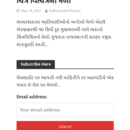
ચિત્ર વિચિત્રનો મેળો
May 18, 2022
Kathiyawadi Khamir
સાબરકાંઠામાં આદિવાસીઓનો અનોખો મેળો એટલે
ખેડબ્રહ્માથી ૫૦ કિમી દુર ગુણભાખરી ગામે ભરાતો
ચિત્રવિચિત્રનો મેળો. ગુજરાત-રાજસ્થાનની સરહદ નજીક
સંતાકુકડી રમતી...
Subscribe Here
વેબસાઈટ પર આવતી નવી માહિતીને દર અઠવાડિયે એક
વખત ઇ-મેલ પર મેળવો...
Email address: