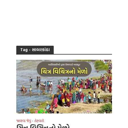
Tag - સાબરકાંઠા
જાણવા જેવું
તેહવારો
•