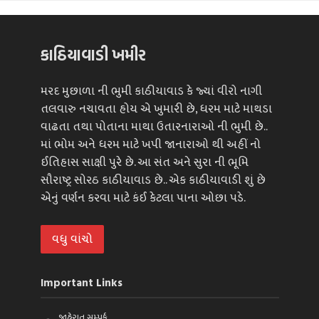
કાઠિયાવાડી ખમીર
મરદ મુછાળા ની ભુમી કાઠીયાવાડ કે જ્યાં વીરો નાગી
તલવારુ નચાવતા હોય એ ખુમારી છે, ધરમ માટે માથડા
વાઢતા તથા પોતાના માથા ઉતારનારાઓ ની ભુમી છે..
માં ભોમ અને ધરમ માટે ખપી જાનારાઓ થી અહીં નો
ઈતિહાસ સાક્ષી પુરે છે. આ સંત અને સુરા ની ભૂમિ
સૌરાષ્ટ્ર સોરઠ કાઠીયાવાડ છે.. એક કાઠીયાવાડી શું છે
એનું વર્ણન કરવા માટે કંઈ કેટલા પાના ઓછા પડે.
વધુ વાંચો
Important Links
જાહેરાત સમ્પર્ક