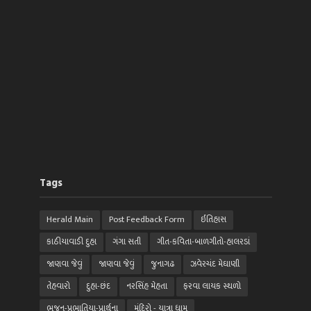
Tags
Herald Main
Post Feedback Form
ઈતિહાસ
કાઠીયાવાડી દુહા
ગંગા સતી
ગીત-કવિતા-બાળગીતો-હાલરડાં
જાણવા જેવું
જાણવા જેવું
જુનાગઢ
ઝવેરચંદ મેઘાણી
તેહવારો
દુહા-છંદ
નરસિંહ મેહતા
ફરવા લાયક સ્થળો
ભજન-પ્રભાતિયા-પ્રાર્થના
મંદિરો - યાત્રા ધામ