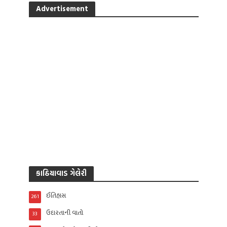
Advertisement
કાઠિયાવાડ ગેલેરી
ઈતિહાસ
261
ઉદારતાની વાતો
33