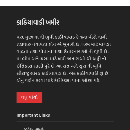
કાઠિયાવાડી ખમીર
મરદ મુછાળા ની ભુમી કાઠીયાવાડ કે જ્યાં વીરો નાગી
તલવારુ નચાવતા હોય એ ખુમારી છે, ધરમ માટે માથડા
વાઢતા તથા પોતાના માથા ઉતારનારાઓ ની ભુમી છે..
માં ભોમ અને ધરમ માટે ખપી જાનારાઓ થી અહીં નો
ઈતિહાસ સાક્ષી પુરે છે. આ સંત અને સુરા ની ભૂમિ
સૌરાષ્ટ્ર સોરઠ કાઠીયાવાડ છે.. એક કાઠીયાવાડી શું છે
એનું વર્ણન કરવા માટે કંઈ કેટલા પાના ઓછા પડે.
વધુ વાંચો
Important Links
જાહેરાત સમ્પર્ક