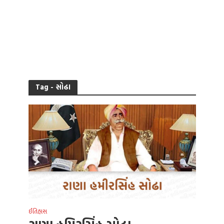
Tag - સોઢા
ઈતિહાસ