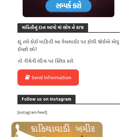
માહિતીનું દાન આપો માં ભોમ ને કાજ
શું તમે કોઈ માહિતી આ વેબસાઈટ પર હોવી જોઈએ એવું
ઈચ્છો છો?
તો નીચેની લીન્ક પર ક્લિક કરો
Send Information
Follow us on Instagram
[instagram-feed]