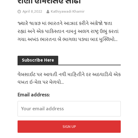
રાણા હમિરસિંહ સોઢા
April 8, 2022
Kathiyawadi Khamir
જ્યારે ૧૯૪૭ માં ભારતને આઝાદ કરીને અંગ્રેજો જતા
રહ્યાં અને એક પાકિસ્તાન નામનું અલગ રાષ્ટ્ર ઉભું કરતાં
ગયા. અખંડ ભારતના બે ભાગલા પડ્યા બાદ મુસ્લિમો...
Subscribe Here
વેબસાઈટ પર આવતી નવી માહિતીને દર અઠવાડિયે એક
વખત ઇ-મેલ પર મેળવો...
Email address: