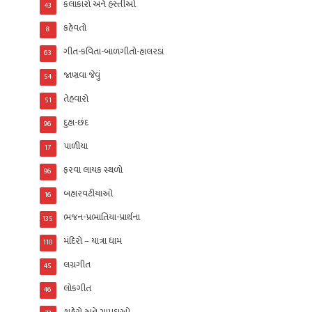
કલાકારો અને હસ્તીઓ
43
કહેવતો
8
ગીત-કવિતા-બાળગીતો-હાલરડાં
63
જાણવા જેવું
54
તેહવારો
51
દુહા-છંદ
96
પાળીયા
17
ફરવા લાયક સ્થળો
96
બહારવટીયાઓ
16
ભજન-પ્રભાતિયા-પ્રાર્થના
135
મંદિરો – યાત્રા ધામ
110
લગ્નગીત
45
લોકગીત
46