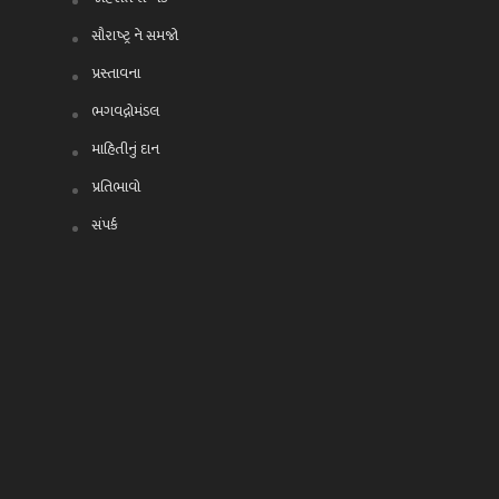
સૌરાષ્ટ્ર ને સમજો
પ્રસ્તાવના
ભગવદ્ગોમંડલ
માહિતીનું દાન
પ્રતિભાવો
સંપર્ક