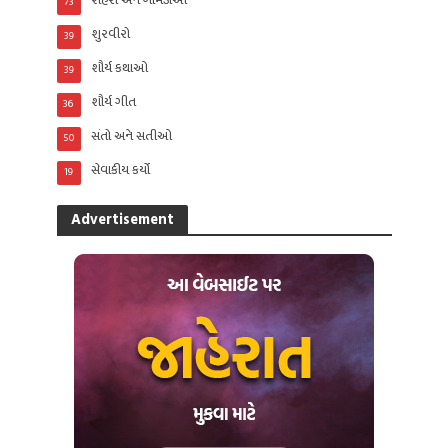
શહેરો અને ગામડાઓ
73
શુરવીરો
39
શૌર્ય કથાઓ
39
શૌર્ય ગીત
36
સંતો અને સતીઓ
50
સેવાકીય કર્યો
19
Advertisement