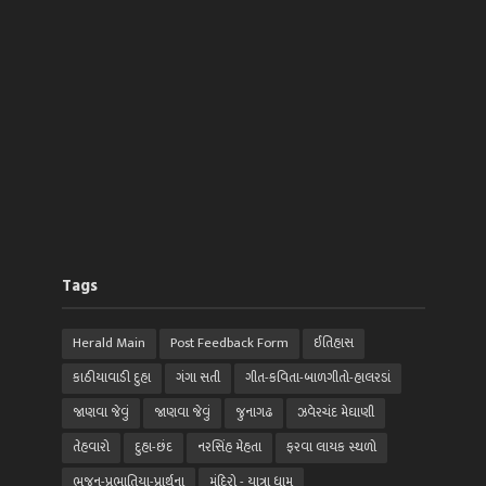
Tags
Herald Main
Post Feedback Form
ઈતિહાસ
કાઠીયાવાડી દુહા
ગંગા સતી
ગીત-કવિતા-બાળગીતો-હાલરડાં
જાણવા જેવું
જાણવા જેવું
જુનાગઢ
ઝવેરચંદ મેઘાણી
તેહવારો
દુહા-છંદ
નરસિંહ મેહતા
ફરવા લાયક સ્થળો
ભજન-પ્રભાતિયા-પ્રાર્થના
મંદિરો - યાત્રા ધામ