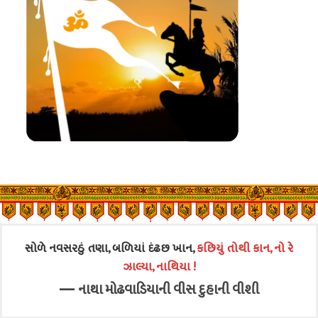
સોળે નવસરઠું તણા, બળિયાં દંઢછ ખાન,
કછિયું તોથી કાન, નો રે
ઝાલ્યા, નાથિયા !
—
નાથા મોઢવાડિયાની વીસ દુહાની વીશી