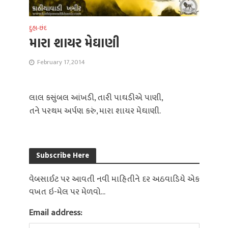
દુહા-છંદ
મારા શાયર મેઘાણી
February 17, 2014
લાલ કસુંબલ આંખડી, તારી પાઘડીએ પાણી,
તને પરથમ અર્પણ કરું, મારા શાયર મેઘાણી.
Subscribe Here
વેબસાઈટ પર આવતી નવી માહિતીને દર અઠવાડિયે એક
વખત ઇ-મેલ પર મેળવો...
Email address: