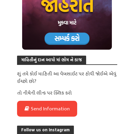
માહિતીનું દાન આપો માં ભોમ ને કાજ
શું તમે કોઈ માહિતી આ વેબસાઈટ પર હોવી જોઈએ એવું
ઈચ્છો છો?
તો નીચેની લીન્ક પર ક્લિક કરો
Send Information
Follow us on Instagram