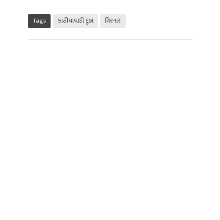
Tags
કાઠીયાવાડી દુહા
ગિરનાર