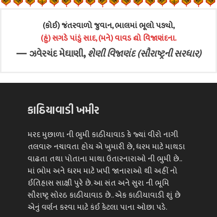
(કોઈ) જંતરવાળો જુવાન, ભાલમાં ભૂલો પડ્યો,
(હું) સગડે પાંડું સાદ, (મને) વાવડ દ્યો વિજાણંદના.
—
,
ઝવેરચંદ મેઘાણી
શેણી વિજાણંદ (સૌરાષ્ટ્રની સરધાર)
કાઠિયાવાડી ખમીર
મરદ મુછાળા ની ભુમી કાઠીયાવાડ કે જ્યાં વીરો નાગી
તલવારુ નચાવતા હોય એ ખુમારી છે, ધરમ માટે માથડા
વાઢતા તથા પોતાના માથા ઉતારનારાઓ ની ભુમી છે..
માં ભોમ અને ધરમ માટે ખપી જાનારાઓ થી અહીં નો
ઈતિહાસ સાક્ષી પુરે છે. આ સંત અને સુરા ની ભૂમિ
સૌરાષ્ટ્ર સોરઠ કાઠીયાવાડ છે.. એક કાઠીયાવાડી શું છે
એનું વર્ણન કરવા માટે કંઈ કેટલા પાના ઓછા પડે.