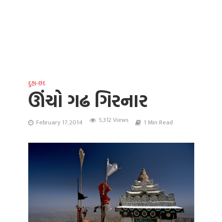
દુહા-છંદ
ઊંચો ગઢ ગિરનાર
5,312 Views
February 17, 2014
1 Min Read