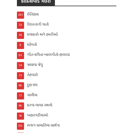
કાઠિયાવાડ ગેલેરી
ઈતિહાસ
261
ઉદારતાની વાતો
33
કલાકારો અને હસ્તીઓ
43
કહેવતો
8
ગીત-કવિતા-બાળગીતો-હાલરડાં
63
જાણવા જેવું
54
તેહવારો
51
દુહા-છંદ
96
પાળીયા
17
ફરવા લાયક સ્થળો
96
બહારવટીયાઓ
16
ભજન-પ્રભાતિયા-પ્રાર્થના
135