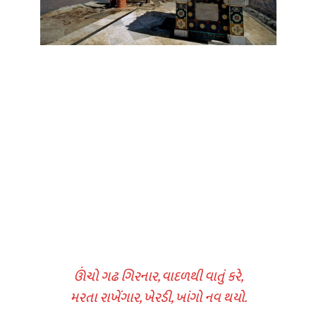
ઊંચો ગઢ ગિરનાર, વાદળથી વાતું કરે,
મરતા રાખેંગાર, ખેરડી, ખાંગો નવ થયો.