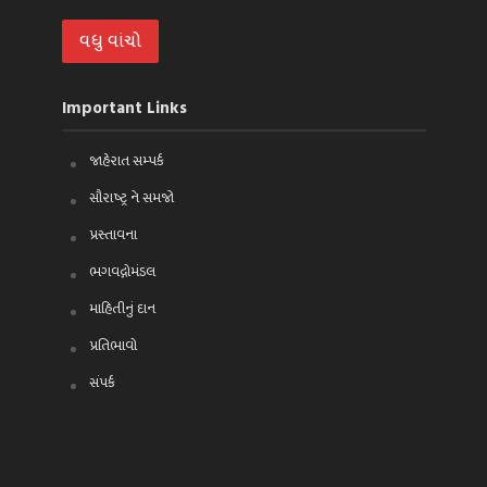
વધુ વાંચો
Important Links
જાહેરાત સમ્પર્ક
સૌરાષ્ટ્ર ને સમજો
પ્રસ્તાવના
ભગવદ્ગોમંડલ
માહિતીનું દાન
પ્રતિભાવો
સંપર્ક