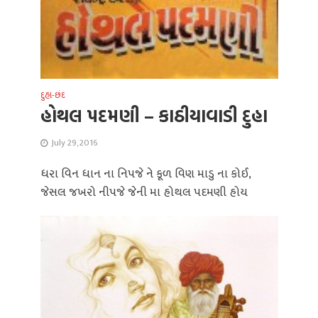
દુહા-છંદ
હોથલ પદમણી – કાઠીયાવાડી દુહા
July 29, 2016
ધરા વિન ધાન ના નિપજે ને કૂળ વિણ માડુ ના કોઈ,
જેસલ જખરો નીપજે જેની મા હોથલ પદમણી હોય