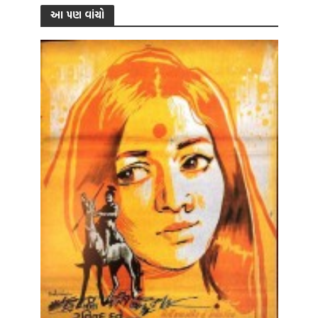
આ પણ વાંચો