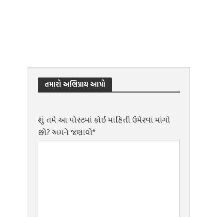
તમારો અભિપ્રાય આપો
શું તમે આ પોસ્ટમાં કોઈ માહિતી ઉમેરવા માંગો
છો? અમને જણાવો*