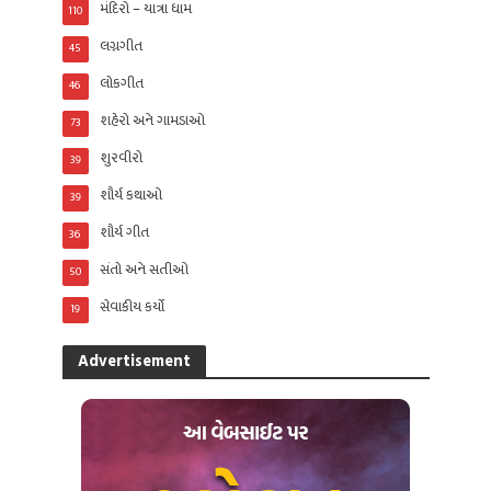
મંદિરો – યાત્રા ધામ
110
લગ્નગીત
45
લોકગીત
46
શહેરો અને ગામડાઓ
73
શુરવીરો
39
શૌર્ય કથાઓ
39
શૌર્ય ગીત
36
સંતો અને સતીઓ
50
સેવાકીય કર્યો
19
Advertisement