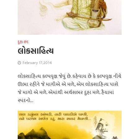
દુહા-છંદ
લોકસાહિત્ય
February 17, 2014
લોકસાહિત્ય કલ્પવૃક્ષ જેવું છે. કહેવાય છે કે કલ્પવૃક્ષ નીચે
ઊભા રહીને જે માગીએ એ મળે, એમ લોકસાહિત્ય પાસે
જે માગો એ મળે. એમાંથી અર્થસભર દુહા મળે. હૈયામાં
સ્પંદનો...