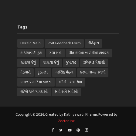
Tags
Herald Main
Post Feedback Form
ઈતિહાસ
કાઠીયાવાડી દુહા
ગંગા સતી
ગીત-કવિતા-બાળગીતો-હાલરડાં
જાણવા જેવું
જાણવા જેવું
જુનાગઢ
ઝવેરચંદ મેઘાણી
તેહવારો
દુહા-છંદ
નરસિંહ મેહતા
ફરવા લાયક સ્થળો
ભજન-પ્રભાતિયા-પ્રાર્થના
મંદિરો - યાત્રા ધામ
શહેરો અને ગામડાઓ
સંતો અને સતીઓ
Copyright © 2026. Created by Kathiyawadi Khamir. Powered by
Zector Inc.