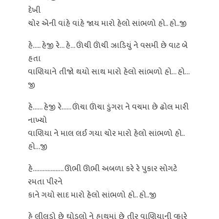
દેખી
ચોર એની વાંહે વાંહે જાય મારો હેલો સાંભળો હો.. હો..જી
હે….. હેજી રે… હે… ઊંચી ઊંચી ઝાડિયું ને વસમી છે વાટ બે
હતા
વાણિયાને તીજો થયો સાથ મારો હેલો સાંભળો હો… હો…
જી
હે…… હેજી રે…… ઊંચા ઊંચા ડુંગરા ને વચમા છે ઢોલ મારી
નાખ્યો
વાણિયા ને માલ લઈ ગયા ચોર મારો હેલો સાંભળો હો..
હો…જી
હે………………. ઊભી ઊભી અબળા કરે રે પુકાર સોગટે
રમતા પીરને
કાને ગયો સાદ મારો હેલો સાંભળો હો.. હો..જી
હે લીલુડો છે ઘોડલો ને હાથમાં છે તીર વાણિયાની વ્હારે