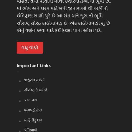
વાઢતા તથા પોતાના માથા ઉતારનારાઓ ની ભુમી છે..
માં ભોમ અને ધરમ માટે ખપી જાનારાઓ થી અહીં નો
ઈતિહાસ સાક્ષી પુરે છે. આ સંત અને સુરા ની ભૂમિ
સૌરાષ્ટ્ર સોરઠ કાઠીયાવાડ છે.. એક કાઠીયાવાડી શું છે
એનું વર્ણન કરવા માટે કંઈ કેટલા પાના ઓછા પડે.
વધુ વાંચો
Important Links
જાહેરાત સમ્પર્ક
સૌરાષ્ટ્ર ને સમજો
પ્રસ્તાવના
ભગવદ્ગોમંડલ
માહિતીનું દાન
પ્રતિભાવો