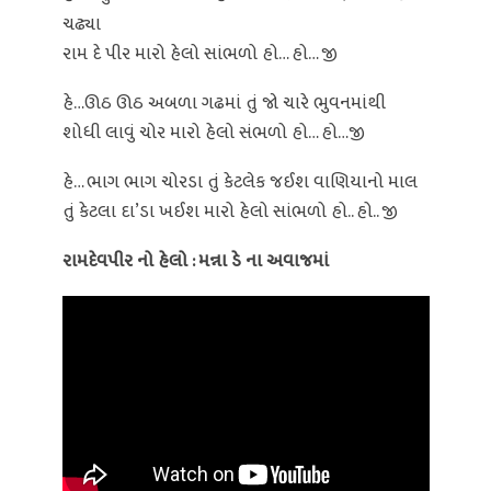
ચઢ્યા
રામ દે પીર મારો હેલો સાંભળો હો… હો… જી
હે…ઊઠ ઊઠ અબળા ગઢમાં તું જો ચારે ભુવનમાંથી
શોધી લાવું ચોર મારો હેલો સંભળો હો… હો…જી
હે… ભાગ ભાગ ચોરડા તું કેટલેક જઈશ વાણિયાનો માલ
તું કેટલા દા’ડા ખઈશ મારો હેલો સાંભળો હો.. હો.. જી
રામદેવપીર નો હેલો : મન્ના ડે ના અવાજમાં