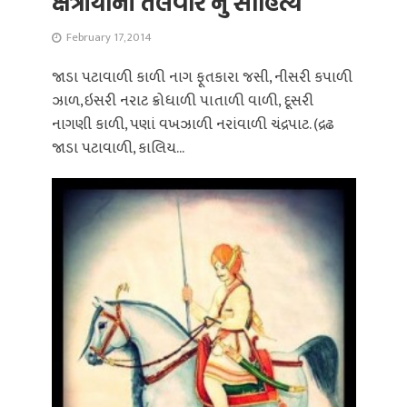
ક્ષત્રીયોની તલવાર નુ સાહિત્ય
February 17, 2014
જાડા પટાવાળી કાળી નાગ ફૂતકારા જસી, નીસરી કપાળી
ઝાળ,ઇસરી નરાટ ક્રોધાળી પાતાળી વાળી, દૂસરી
નાગણી કાળી, પણાં વખઝાળી નરાંવાળી ચંદ્રપાટ. (દ્રઢ
જાડા પટાવાળી, કાલિય...