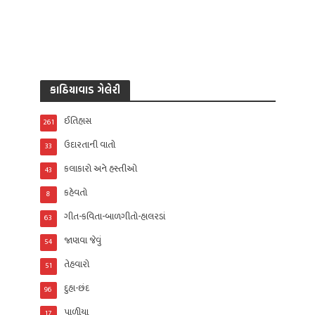
કાઠિયાવાડ ગેલેરી
ઈતિહાસ
261
ઉદારતાની વાતો
33
કલાકારો અને હસ્તીઓ
43
કહેવતો
8
ગીત-કવિતા-બાળગીતો-હાલરડાં
63
જાણવા જેવું
54
તેહવારો
51
દુહા-છંદ
96
પાળીયા
17