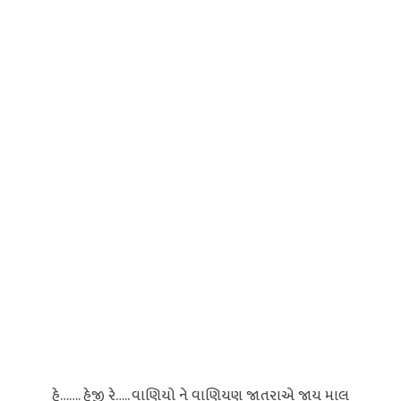
હે……. હેજી રે….. વાણિયો ને વાણિયણ જાતરાએ જાય માલ