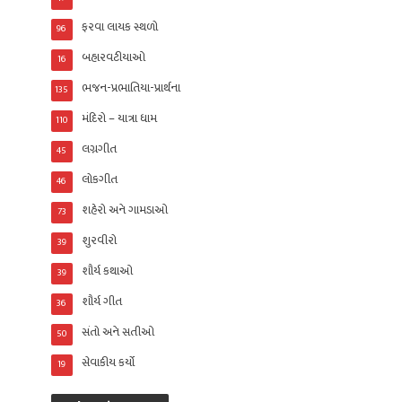
ફરવા લાયક સ્થળો
96
બહારવટીયાઓ
16
ભજન-પ્રભાતિયા-પ્રાર્થના
135
મંદિરો – યાત્રા ધામ
110
લગ્નગીત
45
લોકગીત
46
શહેરો અને ગામડાઓ
73
શુરવીરો
39
શૌર્ય કથાઓ
39
શૌર્ય ગીત
36
સંતો અને સતીઓ
50
સેવાકીય કર્યો
19