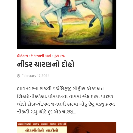
ઈતિહાસ
•
ઉદારતાની વાતો
•
દુહા-છંદ
નીડર ચારણનો દોહો
February 17, 2014
ભાવનગરના રાજવી વજેસિંહજી ગોહીલ એકવખત
શિકારે નીકળેલા. ધોમધખતા તાપમાં એક હરણ પાછળ
ઘોડો દોડાવ્યો,પણ જંગલની કાટમાં થોડુ છેટુ પડ્યું,હરણ
નીકળી ગયુ, થોડે દુર એક ચારણ...