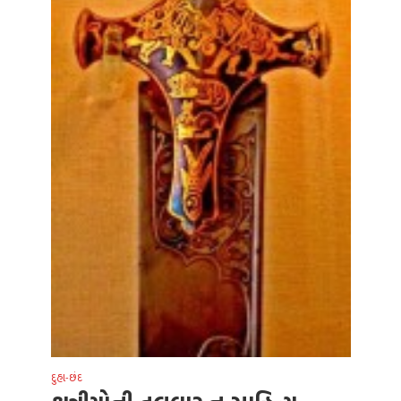
દુહા-છંદ