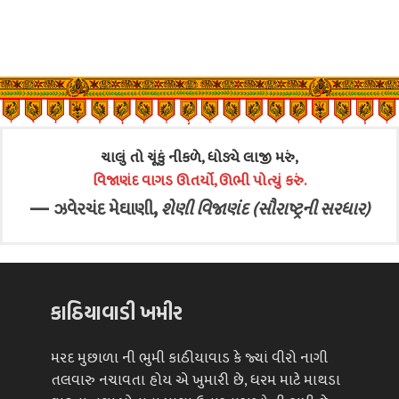
ચાલું તો ચૂંકું નીકળે, ધોડ્યે લાજી મરું,
વિજાણંદ વાગડ ઊતર્યો, ઊભી પોત્યું કરું.
—
,
ઝવેરચંદ મેઘાણી
શેણી વિજાણંદ (સૌરાષ્ટ્રની સરધાર)
કાઠિયાવાડી ખમીર
મરદ મુછાળા ની ભુમી કાઠીયાવાડ કે જ્યાં વીરો નાગી
તલવારુ નચાવતા હોય એ ખુમારી છે, ધરમ માટે માથડા