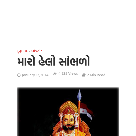
દુહા-છંદ
•
લોકગીત
મારો હેલો સાંભળો
4,525 Views
January 12, 2014
2 Min Read