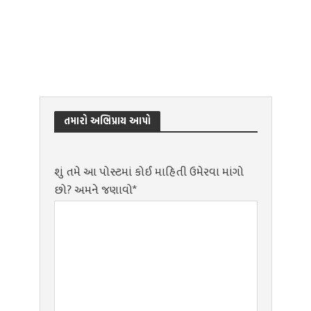
તમારો અભિપ્રાય આપો
શું તમે આ પોસ્ટમાં કોઈ માહિતી ઉમેરવા માંગો
છો? અમને જણાવો*