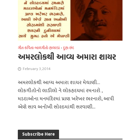
ગીત-કવિતા-બાળગીતો-હાલરડાં
•
દુહા-છંદ
અમરલોકથી આવ્ય અમારા શાયર
February 3, 2014
અમરલોકથી આવ્ય અમારા શાયર મેઘાણી…
લોકગીતોનો લાડીલો ને લોકહૃદયમાં રમનારો ,
મડદાઓના મનમંદિરમાં પ્રાણ ખરેખર ભરનારો, આપી
એણે સાવ અનોખી સોરઠમાંથી સરવાણી...
Subscribe Here