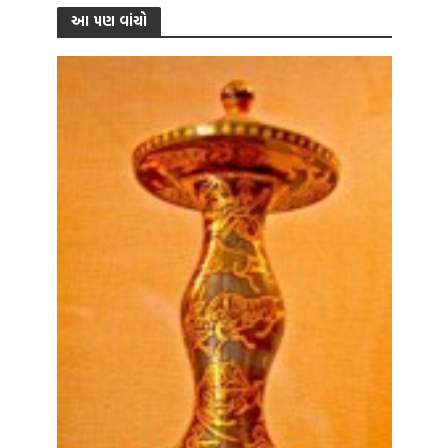
આ પણ વાંચો