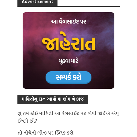
Advertisement
માહિતીનું દાન આપો માં ભોમ ને કાજ
શું તમે કોઈ માહિતી આ વેબસાઈટ પર હોવી જોઈએ એવું
ઈચ્છો છો?
તો નીચેની લીન્ક પર ક્લિક કરો