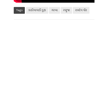
Tags
કાઠીયાવાડી દુહા
ગરબા
રણુજા
રામદેવ પીર