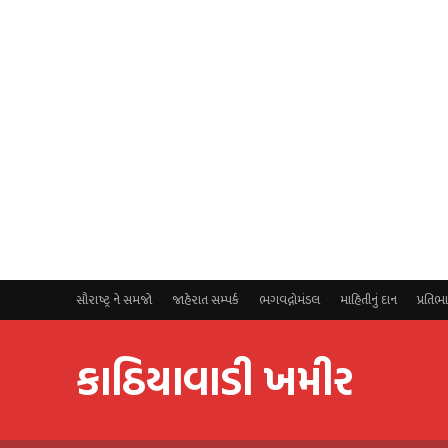
સૌરાષ્ટ્ર ને સમજો
જાહેરાત સમ્પર્ક
ભગવદ્ગોમંડલ
માહિતીનું દાન
પ્રતિભ
કાઠિયાવાડી ખમીર