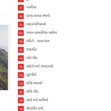
પાળીયા
17
ફરવા લાયક સ્થળો
96
બહારવટીયાઓ
16
ભજન-પ્રભાતિયા-પ્રાર્થના
135
મંદિરો – યાત્રા ધામ
110
લગ્નગીત
45
લોકગીત
46
શહેરો અને ગામડાઓ
73
શુરવીરો
39
શૌર્ય કથાઓ
39
શૌર્ય ગીત
36
સંતો અને સતીઓ
50
સેવાકીય કર્યો
19