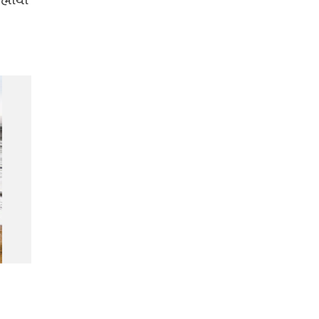
્માથી