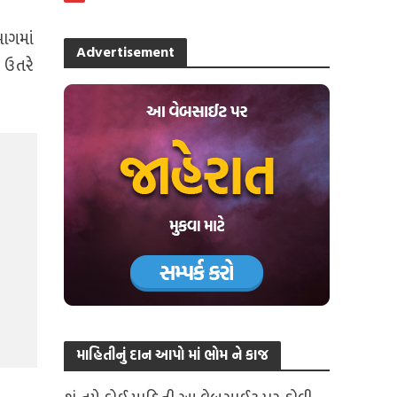
ભાગમાં
Advertisement
 ઉતરે
માહિતીનું દાન આપો માં ભોમ ને કાજ