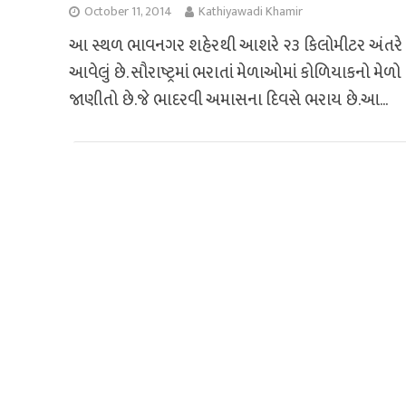
October 11, 2014
Kathiyawadi Khamir
આ સ્થળ ભાવનગર શહેરથી આશરે ૨૩ કિલોમીટર અંતરે
આવેલું છે. સૌરાષ્ટ્રમાં ભરાતાં મેળાઓમાં કોળિયાકનો મેળો
જાણીતો છે.જે ભાદરવી અમાસના દિવસે ભરાય છે.આ...