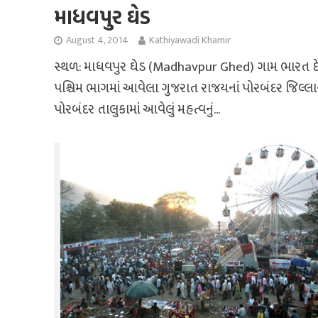
માધવપુર ઘેડ
August 4, 2014
Kathiyawadi Khamir
સ્થળ: માધવપુર ઘેડ (Madhavpur Ghed) ગામ ભારત દે
પશ્ચિમ ભાગમાં આવેલા ગુજરાત રાજયનાં પોરબંદર જિલ્લાન
પોરબંદર તાલુકામાં આવેલું મહત્વનું...