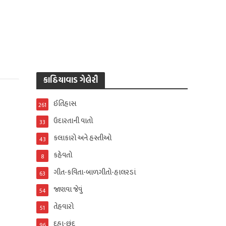
કાઠિયાવાડ ગેલેરી
ઈતિહાસ
261
ઉદારતાની વાતો
33
કલાકારો અને હસ્તીઓ
43
કહેવતો
8
ગીત-કવિતા-બાળગીતો-હાલરડાં
63
જાણવા જેવું
54
તેહવારો
51
દુહા-છંદ
96