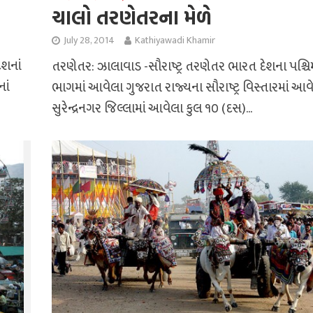
ચાલો તરણેતરના મેળે
July 28, 2014
Kathiyawadi Khamir
શનાં
તરણેતર: ઝાલાવાડ -સૌરાષ્ટ્ર તરણેતર ભારત દેશના પશ્ચિ
ાં
ભાગમાં આવેલા ગુજરાત રાજ્યના સૌરાષ્ટ્ર વિસ્તારમાં આવ
સુરેન્દ્રનગર જિલ્લામાં આવેલા કુલ ૧૦ (દસ)...