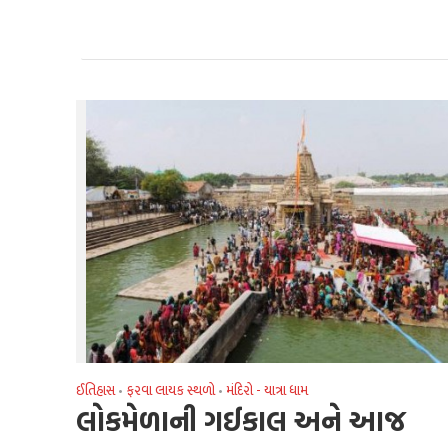
ઈતિહાસ
ફરવા લાયક સ્થળો
મંદિરો - યાત્રા ધામ
•
•
લોકમેળાની ગઈકાલ અને આજ