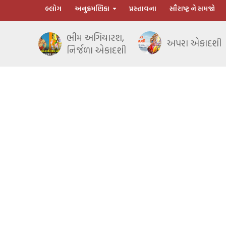
બ્લોગ
અનુક્રમણિકા
પ્રસ્તાવના
સૌરાષ્ટ્ર ને સમજો
ભીમ અગિયારશ,
અપરા એકાદશી
નિર્જળા એકાદશી