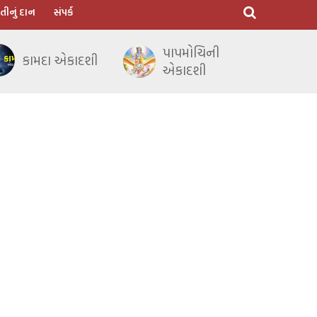
તીનું દાન
સંપર્ક
પાપમોચિની
કામદા એકાદશી
એકાદશી