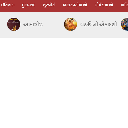
ઈતિહાસ
દુહા-છંદ
શુરવીરો
બહારવટીયાઓ
શૌર્ય કથાઓ
માહિ
અખાત્રીજ
વરુથિની એકાદશી