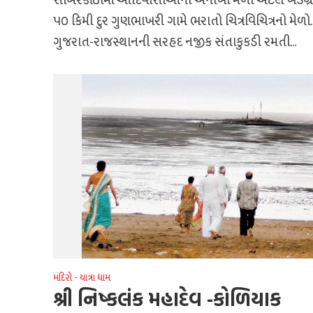
સાબરકાંઠામાં આદિવાસીઓનો અનોખો મેળો એટલે ખેડબ્રહ
૫૦ કિમી દુર ગુણભાખરી ગામે ભરાતો ચિત્રવિચિત્રનો મેળો.
ગુજરાત-રાજસ્થાનની સરહદ નજીક સંતાકુકડી રમતી...
મંદિરો - યાત્રા ધામ
શ્રી નિષ્કલંક મહાદેવ -કોળિયાક