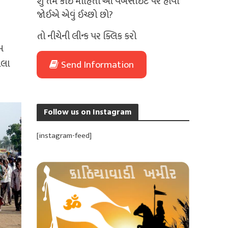
શું તમે કોઈ માહિતી આ વેબસાઈટ પર હોવી
જોઈએ એવું ઈચ્છો છો?
તો નીચેની લીન્ક પર ક્લિક કરો
મ
ેલા
Send Information
Follow us on Instagram
[instagram-feed]