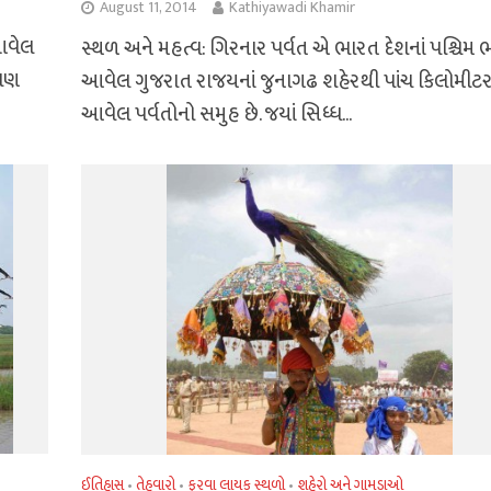
August 11, 2014
Kathiyawadi Khamir
 આવેલ
સ્થળ અને મહત્વ: ગિરનાર પર્વત એ ભારત દેશનાં પશ્ચિમ 
ેપણ
આવેલ ગુજરાત રાજયનાં જુનાગઢ શહેરથી પાંચ કિલોમીટર
આવેલ પર્વતોનો સમુહ છે. જયાં સિધ્ધ...
ઈતિહાસ
તેહવારો
ફરવા લાયક સ્થળો
શહેરો અને ગામડાઓ
•
•
•