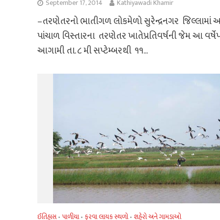
September 17, 2014
Kathiyawadi Khamir
–તરણેતરનો ભાતીગળ લોકમેળો સુરેન્દ્રનગર ‍ જિલ્લામાં
પાંચાળ વિસ્તારના ‍ તરણેતર ખાતેપ્રતિવર્ષની જેમ આ વર્ષ
આગામી તા. ૮ મી સપ્ટેમ્બરથી ‍ ૧૧...
ઈતિહાસ
પાળીયા
ફરવા લાયક સ્થળો
શહેરો અને ગામડાઓ
•
•
•