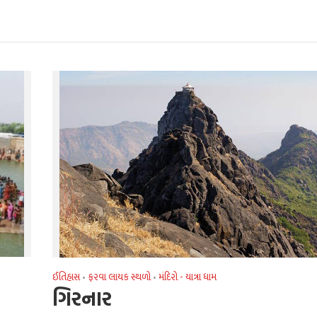
ઈતિહાસ
ફરવા લાયક સ્થળો
મંદિરો - યાત્રા ધામ
•
•
ગિરનાર