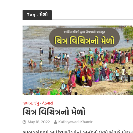
Tag - મેળો
જાણવા જેવું
તેહવારો
•
ચિત્ર વિચિત્રનો મેળો
May 18, 2022
Kathiyawadi Khamir