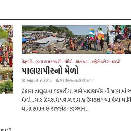
તેહવારો
ફરવા લાયક સ્થળો
મંદિરો - યાત્રા ધામ
શહેરો અને ગામડાઓ
•
•
•
પાલણપીરનો મેળો
August 9, 2016
Kathiyawadi Khamir
ટંકારા તાલુકાના હડમતીયા ગામે પાલણપીર ની જગ્‍યામાં 
મેળો… ચાર દિવસ મેઘવાળ સમાજ ઉમટશે * આ મેળો ધાર્મ
યાત્રા સમાન છે રાજકોટ : જીલ્લાના...