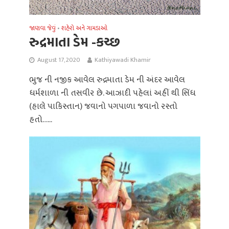
જાણવા જેવું
શહેરો અને ગામડાઓ
•
રુદ્રમાતા ડેમ -કચ્છ
August 17, 2020
Kathiyawadi Khamir
ભુજ ની નજીક આવેલ રુદ્રમાતા ડેમ ની અંદર આવેલ
ધર્મશાળા ની તસવીર છે. આઝાદી પહેલાં અહીં થી સિંધ
(હાલે પાકિસ્તાન) જવાનો પગપાળા જવાનો રસ્તો
હતો…...