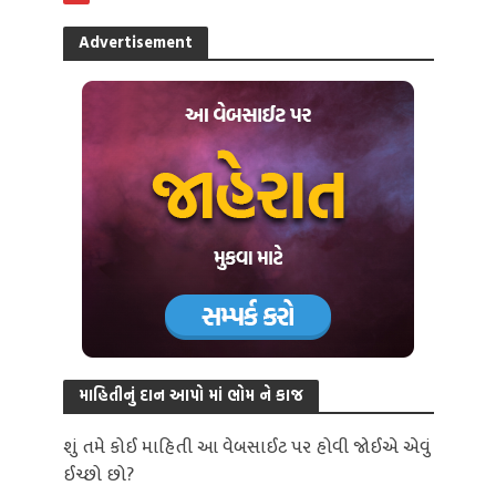
Advertisement
માહિતીનું દાન આપો માં ભોમ ને કાજ
શું તમે કોઈ માહિતી આ વેબસાઈટ પર હોવી જોઈએ એવું
ઈચ્છો છો?