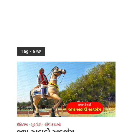
Tag - કચ્છ
ઈતિહાસ
શુરવીરો
શૌર્ય કથાઓ
•
•