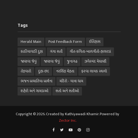
Tags
Herald Main
Post Feedback Form
ઈતિહાસ
કાઠીયાવાડી દુહા
ગંગા સતી
ગીત-કવિતા-બાળગીતો-હાલરડાં
જાણવા જેવું
જાણવા જેવું
જુનાગઢ
ઝવેરચંદ મેઘાણી
તેહવારો
દુહા-છંદ
નરસિંહ મેહતા
ફરવા લાયક સ્થળો
ભજન-પ્રભાતિયા-પ્રાર્થના
મંદિરો - યાત્રા ધામ
શહેરો અને ગામડાઓ
સંતો અને સતીઓ
Copyright © 2026. Created by Kathiyawadi Khamir. Powered by
Zector Inc.