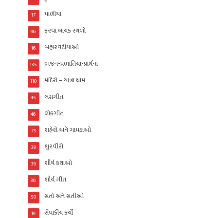
પાળીયા
17
ફરવા લાયક સ્થળો
96
બહારવટીયાઓ
16
ભજન-પ્રભાતિયા-પ્રાર્થના
135
મંદિરો – યાત્રા ધામ
110
લગ્નગીત
45
લોકગીત
46
શહેરો અને ગામડાઓ
73
શુરવીરો
39
શૌર્ય કથાઓ
39
શૌર્ય ગીત
36
સંતો અને સતીઓ
50
સેવાકીય કર્યો
19