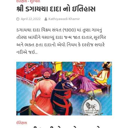
ઈતિહાસ
શુરવીરો
•
શ્રી ડગાયચા દાદા નો ઇતિહાસ
April 22, 2022
Kathiyawadi Khamir
ડગાયચા દાદા વિક્રમ સંવત (૧૩૦૦) માં તુણા ગામનું
તોરણ બાંધીને વસાવ્યું દાદા જન્મ જાત દાતાર, સુરવિર
અને ભક્ત હતા દાદાનો એવો નિયમ કે દરરોજ સવારે
નદીએ જઇ...
ઈતિહાસ