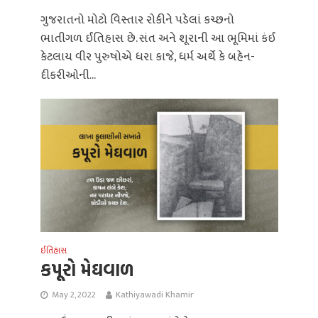
ગુજરાતનો મોટો વિસ્તાર રોકીને પડેલાં કચ્છનો
ભાતીગળ ઈતિહાસ છે. સંત અને શૂરાની આ ભૂમિમાં કંઈ
કેટલાય વીર પુરુષોએ ધરા કાજે, ધર્મ અર્થે કે બહેન-
દીકરીઓની...
ઈતિહાસ
કપૂરો મેઘવાળ
May 2, 2022
Kathiyawadi Khamir