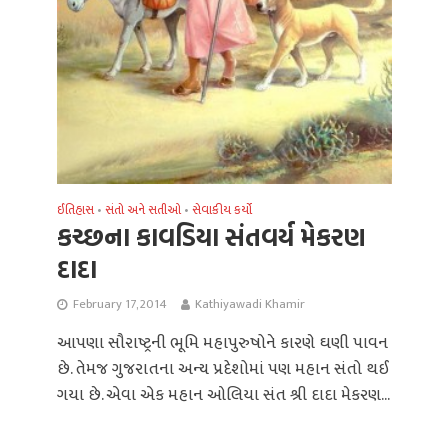
ઈતિહાસ
સંતો અને સતીઓ
સેવાકીય કર્યો
•
•
કચ્છના કાવડિયા સંતવર્ય મેકરણ
દાદા
February 17, 2014
Kathiyawadi Khamir
આપણા સૌરાષ્ટ્રની ભૂમિ મહાપુરુષોને કારણે ઘણી પાવન
છે. તેમજ ગુજરાતના અન્ય પ્રદેશોમાં પણ મહાન સંતો થઈ
ગયા છે. એવા એક મહાન ઓલિયા સંત શ્રી દાદા મેકરણ...