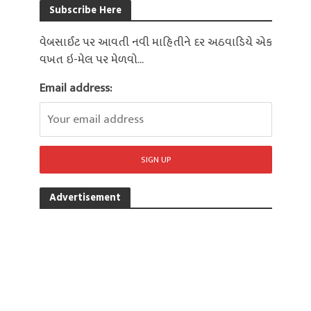
Subscribe Here
વેબસાઈટ પર આવતી નવી માહિતીને દર અઠવાડિયે એક
વખત ઇ-મેલ પર મેળવો...
Email address:
Advertisement