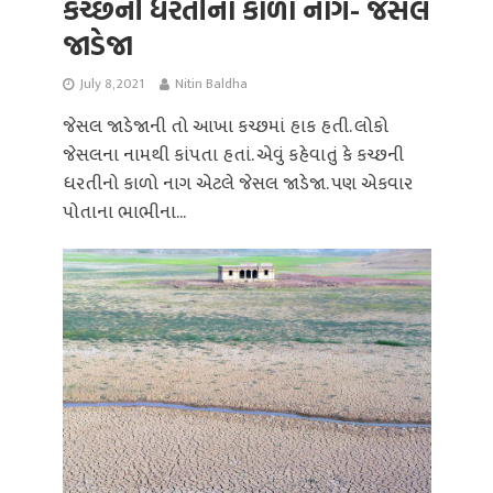
કચ્છની ધરતીનો કાળો નાગ- જેસલ
જાડેજા
July 8, 2021
Nitin Baldha
જેસલ જાડેજાની તો આખા કચ્છમાં હાક હતી. લોકો
જેસલના નામથી કાંપતા હતાં. એવું કહેવાતું કે કચ્છની
ધરતીનો કાળો નાગ એટલે જેસલ જાડેજા. પણ એકવાર
પોતાના ભાભીના...