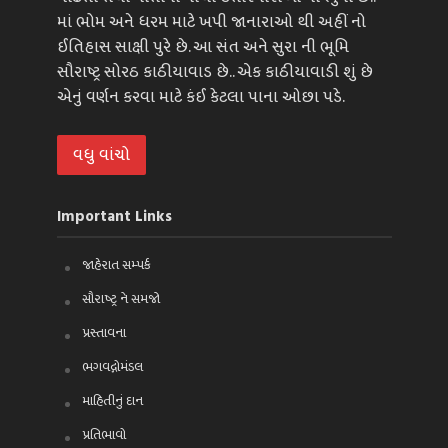
માં ભોમ અને ધરમ માટે ખપી જાનારાઓ થી અહીં નો
ઈતિહાસ સાક્ષી પુરે છે. આ સંત અને સુરા ની ભૂમિ
સૌરાષ્ટ્ર સોરઠ કાઠીયાવાડ છે.. એક કાઠીયાવાડી શું છે
એનું વર્ણન કરવા માટે કંઈ કેટલા પાના ઓછા પડે.
વધુ વાંચો
Important Links
જાહેરાત સમ્પર્ક
સૌરાષ્ટ્ર ને સમજો
પ્રસ્તાવના
ભગવદ્ગોમંડલ
માહિતીનું દાન
પ્રતિભાવો