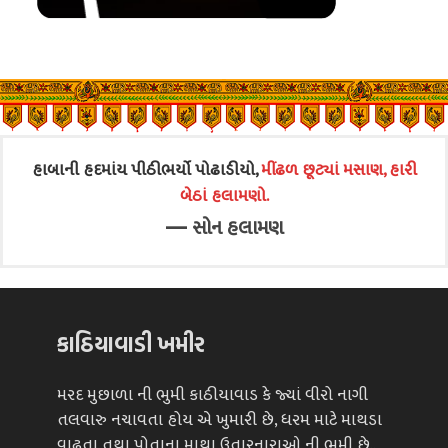
હાબાની હદમાંય પીઠીભર્યો પોઢાડીયો,
મીંઢળ છૂટ્યાં મસાણ, હારી
બેઠાં હલામણો.
—
સોન હલામણ
કાઠિયાવાડી ખમીર
મરદ મુછાળા ની ભુમી કાઠીયાવાડ કે જ્યાં વીરો નાગી
તલવારુ નચાવતા હોય એ ખુમારી છે, ધરમ માટે માથડા
વાઢતા તથા પોતાના માથા ઉતારનારાઓ ની ભુમી છે..