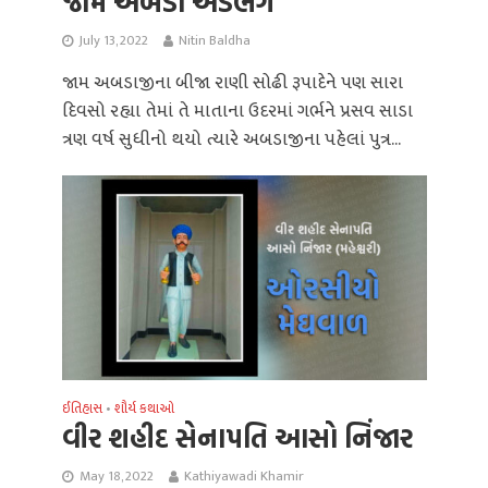
જામ અબડો અડભંગ
July 13, 2022
Nitin Baldha
જામ અબડાજીના બીજા રાણી સોઢી રૂપાદેને પણ સારા
દિવસો રહ્યા તેમાં તે માતાના ઉદરમાં ગર્ભને પ્રસવ સાડા
ત્રણ વર્ષ સુધીનો થયો ત્યારે અબડાજીના પહેલાં પુત્ર...
ઈતિહાસ
શૌર્ય કથાઓ
•
વીર શહીદ સેનાપતિ આસો નિંજાર
May 18, 2022
Kathiyawadi Khamir