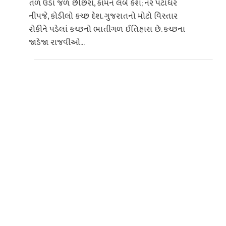
તળ ઉંડા જળ છીછરાં, કામન લંબે કેશ; નર પટાધર
નીપજે, કોડીલો કચ્છ દેશ. ગુજરાતનો મોટો વિસ્તાર
રોકીને પડેલાં કચ્છનો ભાતીગળ ઈતિહાસ છે. કચ્છના
જાડેજા રાજવીઓ...