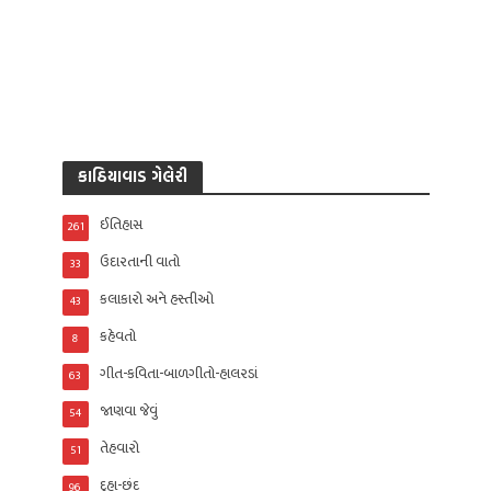
કાઠિયાવાડ ગેલેરી
ઈતિહાસ
261
ઉદારતાની વાતો
33
કલાકારો અને હસ્તીઓ
43
કહેવતો
8
ગીત-કવિતા-બાળગીતો-હાલરડાં
63
જાણવા જેવું
54
તેહવારો
51
દુહા-છંદ
96