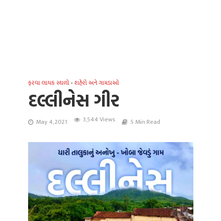
ફરવા લાયક સ્થળો
•
શહેરો અને ગામડાઓ
દલ્લીનેસ ગીર
3,544 Views
May 4, 2021
5 Min Read