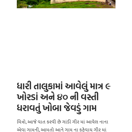
ધારી તાલુકામાં આવેલું માત્ર ૯
ખોરડાં અને ૪૦ ની વસ્તી
ધરાવતું ખોબા જેવડું ગામ
મિત્રો, આજે વાત કરવી છે ગાંડી ગીર માં આવેલ નાના
એવા ગામની, આમતો આને ગામ ના કહેવાય ગીર માં