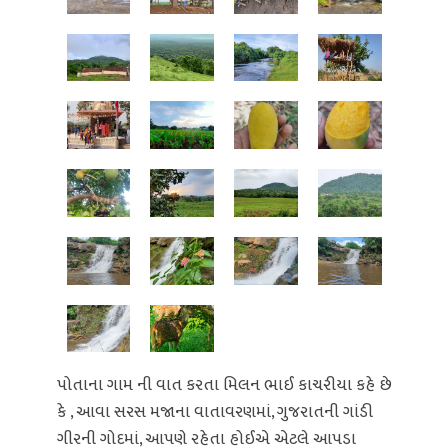
પોતાના ગામ ની વાત કરતા મિલન ભાઈ કાચરીયા કહે છે
કે , આવા સરસ મજાના વાતાવરણમાં, ગુજરાતની ગાંડી
ગીરની ગોદમાં, આપણે રહેતા હોઈએ એટલે આપડા