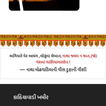
અગિયારે મેર અભંગ , લોકુંમાં લેખાત,
નાથા જલમ ન થાત, (જો)
વંશમાં વાશિયાંગરાઉત !
—
નાથા મોઢવાડિયાની વીસ દુહાની વીશી
કાઠિયાવાડી ખમીર