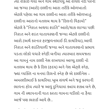
ત્યાં રોકાઈ ગયા અને ગામ સ્થાપિયુ. આ રાવલ નદી પરની
આ જગ્યા (આરો) દલ્લીના આરા તરીકે ઓળખાતો
એટલે પહેલા આ ગામ દલ્લીના આરા તરીકે ઓળખાતું.
દલ્લીના આરાનો મતલબ થાય કે ”દિલનો વિહામો”
એટલે કે ”નિરાત અથવા શાંતિ” આરો/થાક લાગ્યા પછી
નિરાત અને શાંત વાતાવરણની જગ્યા એટલે દલ્લીનો
આરો. (અર્થ કરનાર હરજીવનભાઈ ડી. કાચરિયા), આવી
નિરાત અને શાંતિવાળી જગ્યા અને વાતાવરણનો પ્રભાવ
પડતા લોકો વધારે સ્નેહી બનીયા ત્યારબાદ સમયજતા
આ ગામનું નામ દલ્લી નેસ રાખવામાં આવ્યુ. દલ્લી નો
મતલબ થાય છે કે દિલ (હદય) અને નેસ એટ્લે સ્નેહ,
જ્યાં વ્યક્તિ ના મનમાં દિલનો સ્નેહ છે એ દલ્લીનેસ –
અમરશીભાઈ કે કાચરિયા. ખુબ સંઘર્ષ અને જતું કરવાની
ભાવના હોય ત્યારે જ આવું દુનિયામાં ક્યાંય શક્ય બને છે,
ગામ ની સ્થાપનાની વાત કરતા ગામના વડીલો ના હૈયા
આજે પણ ભરાઈ આવે છે…