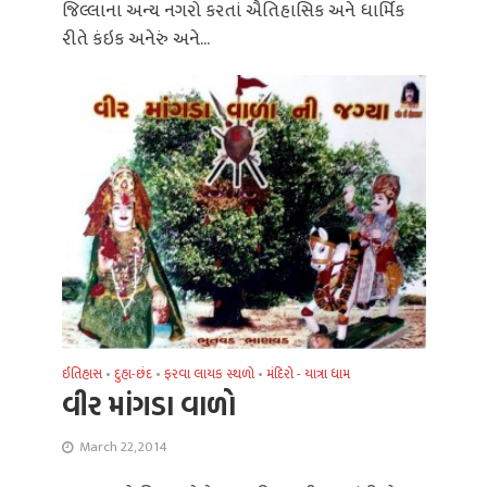
જિલ્લાના અન્ય નગરો કરતાં ઐતિહાસિક અને ધાર્મિ‌ક
રીતે કંઇક અનેરું અને...
ઈતિહાસ
•
દુહા-છંદ
•
ફરવા લાયક સ્થળો
•
મંદિરો - યાત્રા ધામ
વીર માંગડા વાળો
March 22, 2014