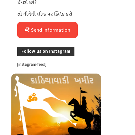
ઈચ્છો છો?
તો નીચેની લીન્ક પર ક્લિક કરો
Send Information
Follow us on Instagram
[instagram-feed]