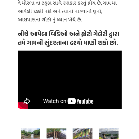
ને મોરલા ના ટહુકા સાથે રણકાર કરતું હોય છે, ગામ માં
આવેલી દલ્લી નદી અને ત્યાંનો નાહવાનો ઘુનો,
આસપાસના લોકો નું ધ્યાન ખેંચે છે.
નીચે આપેલા વિડિઓ અને ફોટો ગેલેરી દ્વારા
તમે ગામની સુંદરતાના દ્રશ્યો માણી શકો છો.