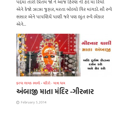
પદ્દમા તારો પ્રિતમ જો ને આજ હિરણ ની હદ માં રિયો
એને કેજો ઝાઝા જુહાર, મરતા બોલ્યો વિર માંગડો. સૌ રુવે
સંસાર એને પાપણિયેં પાણી જરે પણ ભુંત રુવે ભેંકાર
એને...
ફરવા લાયક સ્થળો
•
મંદિરો - યાત્રા ધામ
અંબાજી માતા મંદિર -ગીરનાર
February 5, 2014