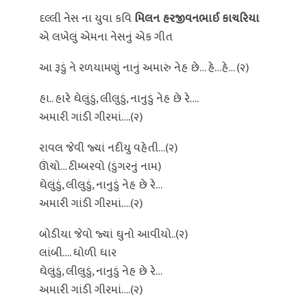
દલ્લી નેસ ના યુવા કવિ
મિલન હરજીવનભાઈ કાચરિયા
એ લખેલું એમના નેસનું એક ગીત
આ રૂડું ને રળયામણું નાનું અમારું નેહ છે… હે…હે… (૨)
હા.. હારે ઘેલુંડું, લીલુડું, નાનુડું નેહ છે રે….
અમારી ગાંડી ગીરમાં….(૨)
રાવલ જેવી જ્યાં નદીયુ વહેતી…(૨)
ઊંચો… ટીમ્બરવો (ડુંગરનું નામ)
ઘેલુંડું, લીલુડું, નાનુડું નેહ છે રે…
અમારી ગાંડી ગીરમાં….(૨)
બોડીયા જેવો જ્યાં ઘુનો આવીયો..(૨)
લાંબી…. ધોળી ધાર
ઘેલુંડું, લીલુડું, નાનુડું નેહ છે રે…
અમારી ગાંડી ગીરમાં….(૨)