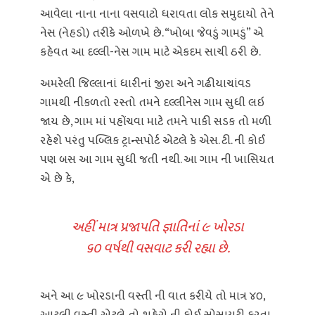
આવેલા નાના નાના વસવાટો ધરાવતા લોક સમુદાયો તેને
નેસ (નેહડો) તરીકે ઓળખે છે. “ખોબા જેવડું ગામડું” એ
કહેવત આ દલ્લી-નેસ ગામ માટે એકદમ સાચી ઠરી છે.
અમરેલી જિલ્લાનાં ધારીનાં જીરા અને ગઢીયાચાંવડ
ગામથી નીકળતો રસ્તો તમને દલ્લીનેસ ગામ સુધી લઇ
જાય છે, ગામ માં પહોંચવા માટે તમને પાકી સડક તો મળી
રહેશે પરંતુ પબ્લિક ટ્રાન્સપોર્ટ એટલે કે એસ. ટી. ની કોઈ
પણ બસ આ ગામ સુધી જતી નથી. આ ગામ ની ખાસિયત
એ છે કે,
અહીં માત્ર પ્રજાપતિ જ્ઞાતિનાં ૯ ખોરડા
૬૦ વર્ષથી વસવાટ કરી રહ્યા છે.
અને આ ૯ ખોરડાની વસ્તી ની વાત કરીયે તો માત્ર ૪૦,