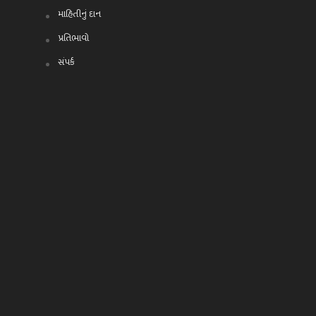
માહિતીનું દાન
પ્રતિભાવો
સંપર્ક