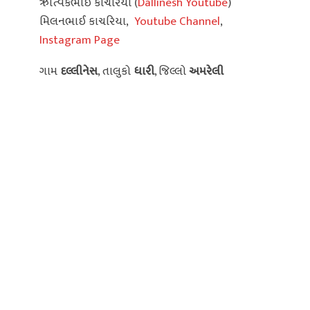
ઋત્વિકભાઈ કાચરિયા (
Dallinesh Youtube
)
મિલનભાઈ કાચરિયા,
Youtube Channel
,
Instagram Page
ગામ
દલ્લીનેસ
, તાલુકો
ધારી
, જિલ્લો
અમરેલી