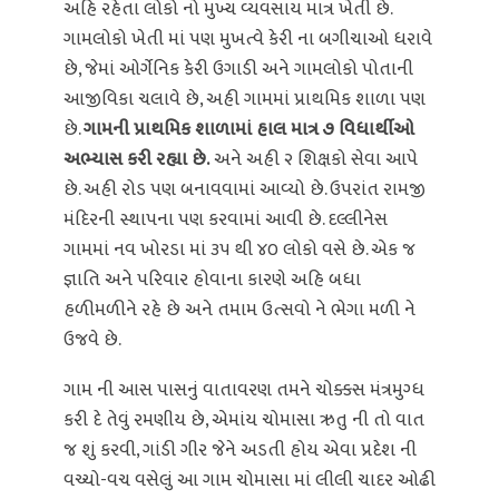
અહિ રહેતા લોકો નો મુખ્ય વ્યવસાય માત્ર ખેતી છે.
ગામલોકો ખેતી માં પણ મુખત્વે કેરી ના બગીચાઓ ધરાવે
છે, જેમાં ઓર્ગેનિક કેરી ઉગાડી અને ગામલોકો પોતાની
આજીવિકા ચલાવે છે, અહી ગામમાં પ્રાથમિક શાળા પણ
છે.
ગામની પ્રાથમિક શાળામાં હાલ માત્ર ૭ વિધાર્થીઓ
અભ્યાસ કરી રહ્યા છે.
અને અહી ૨ શિક્ષકો સેવા આપે
છે. અહી રોડ પણ બનાવવામાં આવ્યો છે. ઉપરાંત રામજી
મંદિરની સ્થાપના પણ કરવામાં આવી છે. દલ્લીનેસ
ગામમાં નવ ખોરડા માં ૩૫ થી ૪૦ લોકો વસે છે. એક જ
જ્ઞાતિ અને પરિવાર હોવાના કારણે અહિ બધા
હળીમળીને રહે છે અને તમામ ઉત્સવો ને ભેગા મળી ને
ઉજવે છે.
ગામ ની આસ પાસનું વાતાવરણ તમને ચોક્કસ મંત્રમુગ્ધ
કરી દે તેવું રમણીય છે, એમાંય ચોમાસા ઋતુ ની તો વાત
જ શું કરવી, ગાંડી ગીર જેને અડતી હોય એવા પ્રદેશ ની
વચ્ચો-વચ વસેલું આ ગામ ચોમાસા માં લીલી ચાદર ઓઢી