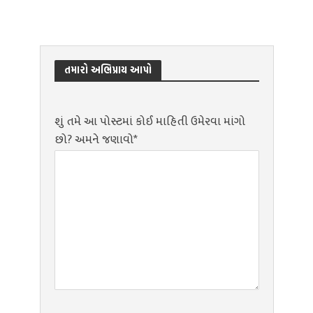
તમારો અભિપ્રાય આપો
શું તમે આ પોસ્ટમાં કોઈ માહિતી ઉમેરવા માંગો
છો? અમને જણાવો*