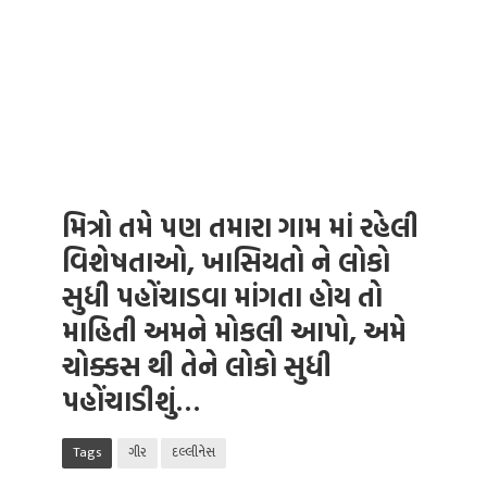
મિત્રો તમે પણ તમારા ગામ માં રહેલી
વિશેષતાઓ, ખાસિયતો ને લોકો
સુધી પહોંચાડવા માંગતા હોય તો
માહિતી અમને મોકલી આપો, અમે
ચોક્કસ થી તેને લોકો સુધી
પહોંચાડીશું…
Tags
ગીર
દલ્લીનેસ