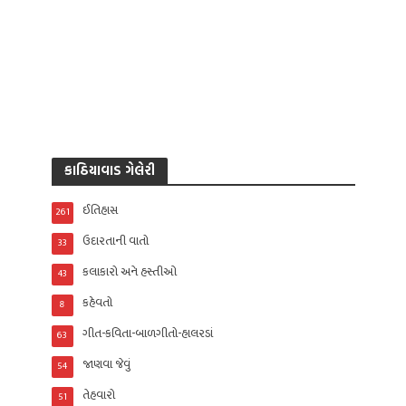
કાઠિયાવાડ ગેલેરી
ઈતિહાસ
261
ઉદારતાની વાતો
33
કલાકારો અને હસ્તીઓ
43
કહેવતો
8
ગીત-કવિતા-બાળગીતો-હાલરડાં
63
જાણવા જેવું
54
તેહવારો
51