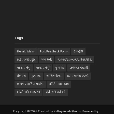
Tags
Herald Main
Post Feedback Form
ઈતિહાસ
કાઠીયાવાડી દુહા
ગંગા સતી
ગીત-કવિતા-બાળગીતો-હાલરડાં
જાણવા જેવું
જાણવા જેવું
જુનાગઢ
ઝવેરચંદ મેઘાણી
તેહવારો
દુહા-છંદ
નરસિંહ મેહતા
ફરવા લાયક સ્થળો
ભજન-પ્રભાતિયા-પ્રાર્થના
મંદિરો - યાત્રા ધામ
શહેરો અને ગામડાઓ
સંતો અને સતીઓ
Copyright © 2026. Created by Kathiyawadi Khamir. Powered by