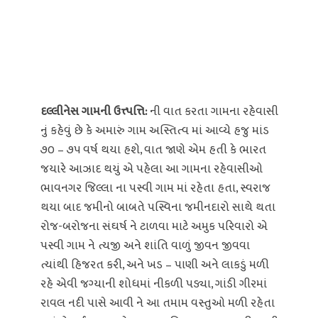
દલ્લીનેસ ગામની ઉત્ત્પત્તિ:
ની વાત કરતા ગામના રહેવાસી
નું કહેવું છે કે અમારું ગામ અસ્તિત્વ માં આવ્યે હજુ માંડ
૭૦ – ૭૫ વર્ષ થયા હશે, વાત જાણે એમ હતી કે ભારત
જયારે આઝાદ થયું એ પહેલા આ ગામના રહેવાસીઓ
ભાવનગર જિલ્લા ના પસ્વી ગામ માં રહેતા હતા, સ્વરાજ
થયા બાદ જમીનો બાબતે પસ્વિના જમીનદારો સાથે થતા
રોજ-બરોજના સંઘર્ષ ને ટાળવા માટે અમુક પરિવારો એ
પસ્વી ગામ ને ત્યજી અને શાંતિ વાળું જીવન જીવવા
ત્યાંથી હિજરત કરી, અને ખડ – પાણી અને લાકડું મળી
રહે એવી જગ્યાની શોધમાં નીકળી પડ્યા, ગાંડી ગીરમાં
રાવલ નદી પાસે આવી ને આ તમામ વસ્તુઓ મળી રહેતા