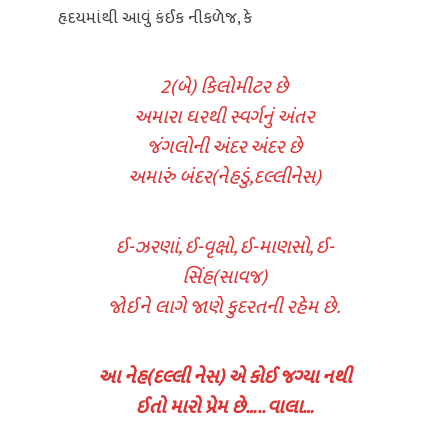
હૃદયમાંથી આવું કંઈક નીકળેજ, કે
2(બે) કિલોમીટર છે
અમારા ઘરથી સ્વર્ગનું અંતર
જંગલોની અંદર અંદર છે
અમારું બંદર(નેહડું,દલ્લીનેસ)
ઈ-ઝરણાં, ઈ-વૃક્ષો, ઈ-માણસો, ઈ-
સિંહ(સાવજ)
જોઈને લાગે જાણે કુદરતની રહેમ છે.
આ નેહ(દલ્લી નેસ) એ કોઈ જગ્યા નથી
ઈતો મારો પ્રેમ છે….. વાલા…