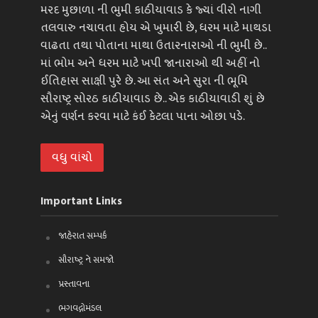
મરદ મુછાળા ની ભુમી કાઠીયાવાડ કે જ્યાં વીરો નાગી
તલવારુ નચાવતા હોય એ ખુમારી છે, ધરમ માટે માથડા
વાઢતા તથા પોતાના માથા ઉતારનારાઓ ની ભુમી છે..
માં ભોમ અને ધરમ માટે ખપી જાનારાઓ થી અહીં નો
ઈતિહાસ સાક્ષી પુરે છે. આ સંત અને સુરા ની ભૂમિ
સૌરાષ્ટ્ર સોરઠ કાઠીયાવાડ છે.. એક કાઠીયાવાડી શું છે
એનું વર્ણન કરવા માટે કંઈ કેટલા પાના ઓછા પડે.
વધુ વાંચો
Important Links
જાહેરાત સમ્પર્ક
સૌરાષ્ટ્ર ને સમજો
પ્રસ્તાવના
ભગવદ્ગોમંડલ