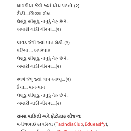
ધાવડીયા જેવો જ્યાં ધોધ પડતો..(૨)
ઊંડી….ભિલ્લા ભેખ
ઘેલુંડું, લીલુડું, નાનુડું નેહ છે રે…
અમારી ગાંડી ગીરમાં….(૨)
ચાવડ જેવી જ્યાં માત બેઠી..(૨)
મહિમા….. અપરંપાર
ઘેલુંડું, લીલુડું, નાનુડું નેહ છે રે…
અમારી ગાંડી ગીરમાં….(૨)
સ્વર્ગ જેવું જ્યાં ગામ આવ્યુ… (૨)
ઉંચા…. માન-પાન
ઘેલુંડું, લીલુડું, નાનુડું નેહ છે રે…
અમારી ગાંડી ગીરમાં….(૨)
સમગ્ર માહિતી અને ફોટોગ્રાફ સૌજન્ય:
મનીષભાઈ કાચરિયા (
TaxIndiaClub
,
Edueasify
),