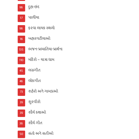
દુહા-છંદ
96
પાળીયા
17
ફરવા લાયક સ્થળો
96
બહારવટીયાઓ
16
ભજન-પ્રભાતિયા-પ્રાર્થના
135
મંદિરો – યાત્રા ધામ
110
લગ્નગીત
45
લોકગીત
46
શહેરો અને ગામડાઓ
73
શુરવીરો
39
શૌર્ય કથાઓ
39
શૌર્ય ગીત
36
સંતો અને સતીઓ
50