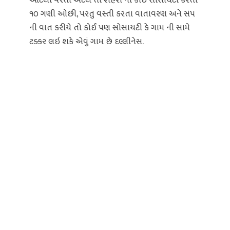
આટલી વસ્તી એટલે તો શહેરો ની કોઈ સોસાયટી કરતા
૧૦ ગણી ઓછી, પરંતુ વસ્તી કરતા વાતાવરણ અને સંપ
ની વાત કરીયે તો કોઈ પણ સોસાયટી કે ગામ ની સામે
ટક્કર લઇ શકે એવું ગામ છે દલ્લીનેસ.