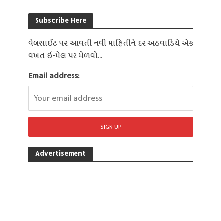
Subscribe Here
વેબસાઈટ પર આવતી નવી માહિતીને દર અઠવાડિયે એક
વખત ઇ-મેલ પર મેળવો...
Email address:
Advertisement