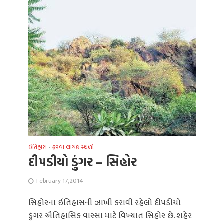
ઈતિહાસ
•
ફરવા લાયક સ્થળો
દીપડીયો ડુંગર – સિહોર
February 17, 2014
સિહોરના ઇતિહાસની ઝાંખી કરાવી રહેલો દીપડીયો
ડુંગર ઐતિહાસિક વારસા માટે વિખ્યાત સિહોર છે. શહેર