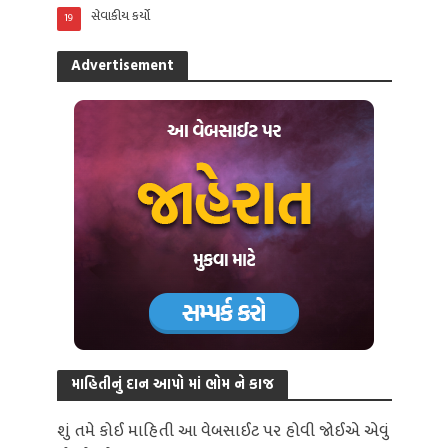
સેવાકીય કર્યો
19
Advertisement
માહિતીનું દાન આપો માં ભોમ ને કાજ
શું તમે કોઈ માહિતી આ વેબસાઈટ પર હોવી જોઈએ એવું