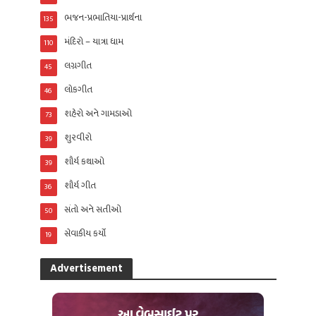
ભજન-પ્રભાતિયા-પ્રાર્થના
135
મંદિરો – યાત્રા ધામ
110
લગ્નગીત
45
લોકગીત
46
શહેરો અને ગામડાઓ
73
શુરવીરો
39
શૌર્ય કથાઓ
39
શૌર્ય ગીત
36
સંતો અને સતીઓ
50
સેવાકીય કર્યો
19
Advertisement