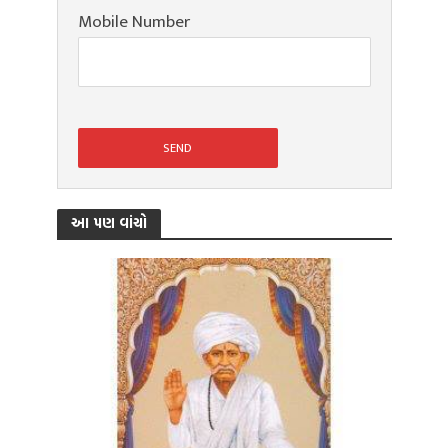
Mobile Number
આ પણ વાંચો