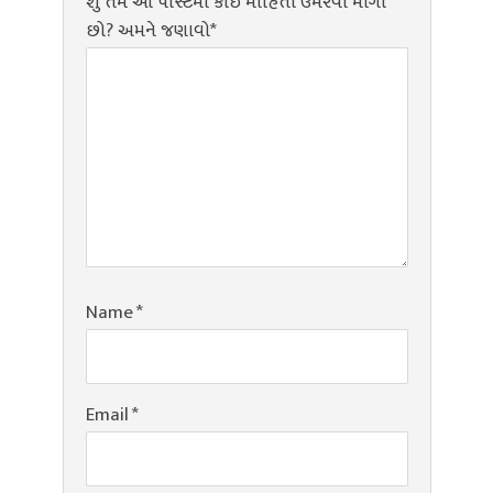
શું તમે આ પોસ્ટમાં કોઈ માહિતી ઉમેરવા માંગો
છો? અમને જણાવો*
Name
*
Email
*