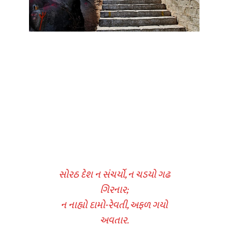
સોરઠ દેશ ન સંચર્યો, ન ચડયો ગઢ
ગિરનાર;
ન નાહ્યો દામો-રેવતી, અફળ ગયો
અવતાર.