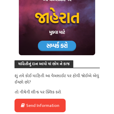
માહિતીનું દાન આપો માં ભોમ ને કાજ
શું તમે કોઈ માહિતી આ વેબસાઈટ પર હોવી જોઈએ એવું
ઈચ્છો છો?
તો નીચેની લીન્ક પર ક્લિક કરો
Send Information