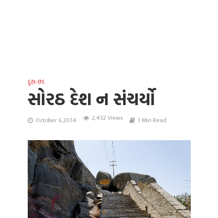
દુહા-છંદ
સોરઠ દેશ ન સંચર્યો
2,452 Views
October 6, 2014
1 Min Read