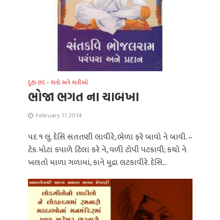
દુહા-છંદ
•
સંતો અને સતીઓ
ભોજા ભગત ના ચાબખા
February 17, 2014
પદ ૧ લું. દેસિ સંતતણી લાવીરે, ભેળાં ફરે બાવો ને બાવી. –
ટેક. મોટાં કપાળે ટિલાં કરે ને, વળી ટોપી પટકાવી; કંથો ને
ખલતો માળા ગળામાં, કાને મુદ્રા લટકાવીરે. દેસિ...