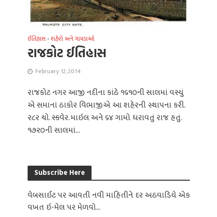
ઈતિહાસ
•
શહેરો અને ગામડાઓ
રાજકોટ ઈતિહાસ
February 12, 2014
રાજકોટ નગર આજી નદીના કાંઠે ૧૬૧૦ની સાલમાં વસ્‍યું
એ સમાનાં ઠાકોર વિભાજીએ આ શહેરની સ્થાપના કરી.
ર૮ર ચો. સ્‍કવેર. માઇલ અને ૬૪ ગામો ધરાવતું રાજ હતું.
૧૭ર૦ની સાલમાં...
Subscribe Here
વેબસાઈટ પર આવતી નવી માહિતીને દર અઠવાડિયે એક
વખત ઇ-મેલ પર મેળવો...