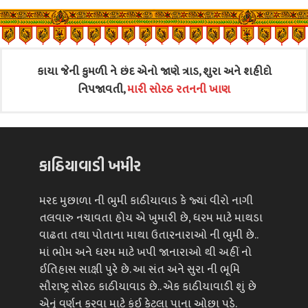
કાયા જેની કુમળી ને છંદ એનો જાણે ત્રાડ, શુરા અને શહીદો
નિપજાવતી,
મારી સોરઠ રતનની ખાણ
કાઠિયાવાડી ખમીર
મરદ મુછાળા ની ભુમી કાઠીયાવાડ કે જ્યાં વીરો નાગી
તલવારુ નચાવતા હોય એ ખુમારી છે, ધરમ માટે માથડા
વાઢતા તથા પોતાના માથા ઉતારનારાઓ ની ભુમી છે..
માં ભોમ અને ધરમ માટે ખપી જાનારાઓ થી અહીં નો
ઈતિહાસ સાક્ષી પુરે છે. આ સંત અને સુરા ની ભૂમિ
સૌરાષ્ટ્ર સોરઠ કાઠીયાવાડ છે.. એક કાઠીયાવાડી શું છે
એનું વર્ણન કરવા માટે કંઈ કેટલા પાના ઓછા પડે.