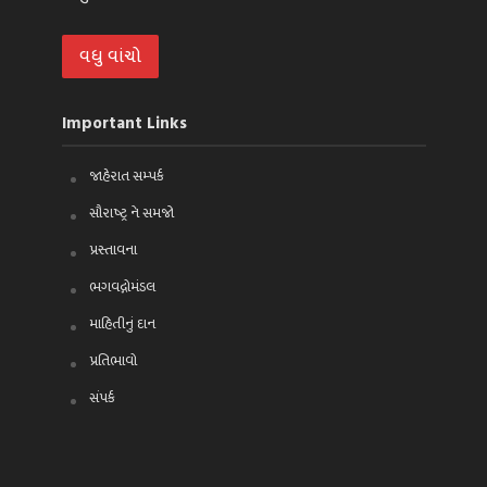
વધુ વાંચો
Important Links
જાહેરાત સમ્પર્ક
સૌરાષ્ટ્ર ને સમજો
પ્રસ્તાવના
ભગવદ્ગોમંડલ
માહિતીનું દાન
પ્રતિભાવો
સંપર્ક