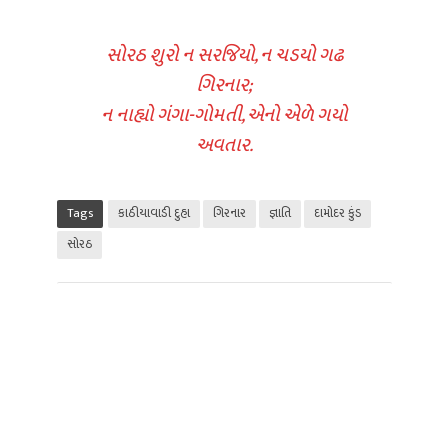
સોરઠ શુરો ન સરજિયો, ન ચડયો ગઢ
ગિરનાર;
ન નાહ્યો ગંગા-ગોમતી, એનો એળે ગયો
અવતાર.
Tags
કાઠીયાવાડી દુહા
ગિરનાર
જ્ઞાતિ
દામોદર કુંડ
સોરઠ