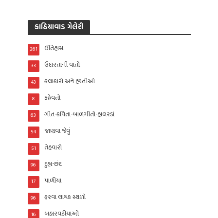
કાઠિયાવાડ ગેલેરી
ઈતિહાસ
261
ઉદારતાની વાતો
33
કલાકારો અને હસ્તીઓ
43
કહેવતો
8
ગીત-કવિતા-બાળગીતો-હાલરડાં
63
જાણવા જેવું
54
તેહવારો
51
દુહા-છંદ
96
પાળીયા
17
ફરવા લાયક સ્થળો
96
બહારવટીયાઓ
16