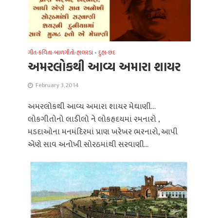
ગીત-કવિતા-બાળગીતો-હાલરડાં
•
દુહા-છંદ
અમરલોકથી આવ્ય અમારા શાયર
February 3, 2014
અમરલોકથી આવ્ય અમારા શાયર મેઘાણી…
લોકગીતોનો લાડીલો ને લોકહૃદયમાં રમનારો ,
મડદાઓના મનમંદિરમાં પ્રાણ ખરેખર ભરનારો, આપી
એણે સાવ અનોખી સોરઠમાંથી સરવાણી...