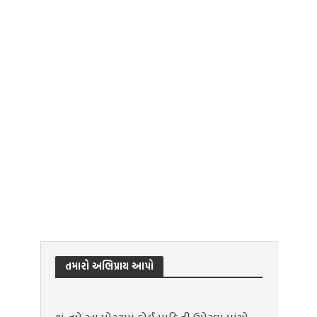
તમારો અભિપ્રાય આપો